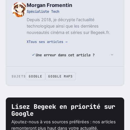
Morgan Fromentin
Spécialiste Tech
Depuis 2018, je décrypte l'actualité
technologique ainsi que les dernières
nouveautés cinéma et séries sur Begeek.fr.
X
Tous ses articles →
Une erreur dans cet article ?
SUJETS
GOOGLE
GOOGLE MAPS
Lisez Begeek en priorité sur
Google
Ajoutez-nous à vos sources préférées : nos articles
remonteront plus haut dans votre actualité.