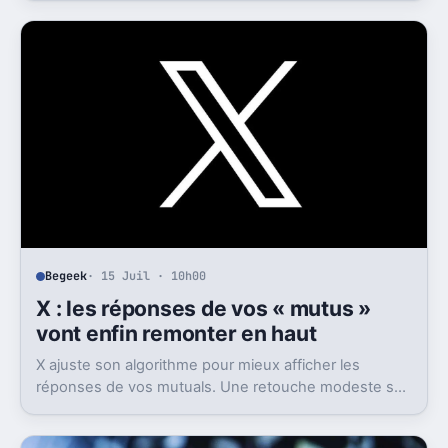
enregistrement autonome, transcription et génération
de comptes rendus par intelligence artificielle.
Begeek
· 15 Juil · 10h00
X : les réponses de vos « mutus »
vont enfin remonter en haut
X ajuste son algorithme pour mieux afficher les
réponses de vos mutuals. Une retouche modeste sur
le papier, mais pas anodine du tout.