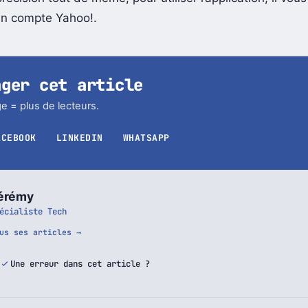
récision tout de même, pour utiliser l’application, il vou
un compte Yahoo!.
ager cet article
e = plus de lecteurs.
ACEBOOK
LINKEDIN
WHATSAPP
érémy
écialiste Tech
us ses articles →
Une erreur dans cet article ?