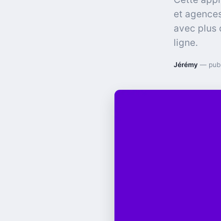
et agences
avec plus d
ligne.
Jérémy
— publ