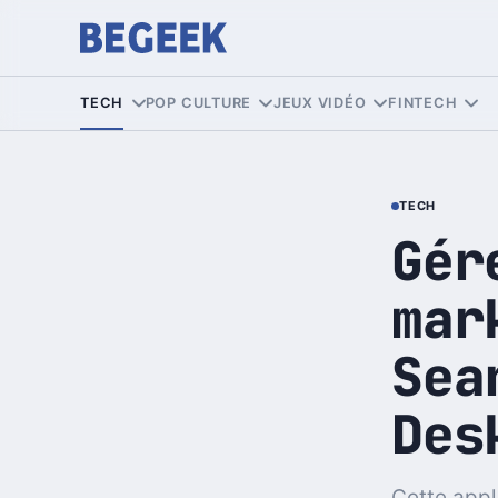
TECH
POP CULTURE
JEUX VIDÉO
FINTECH
TECH
Gér
mar
Sea
Des
Cette appl