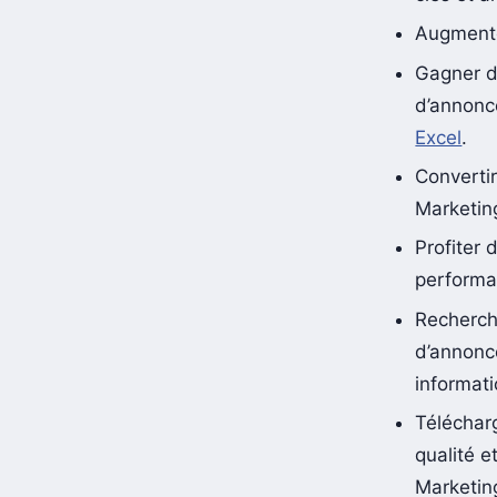
Augmente
Gagner d
d’annonc
Excel
.
Converti
Marketin
Profiter 
perform
Recherch
d’annonce
informati
Télécharg
qualité e
Marketin