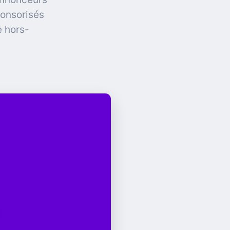
ponsorisés
e hors-