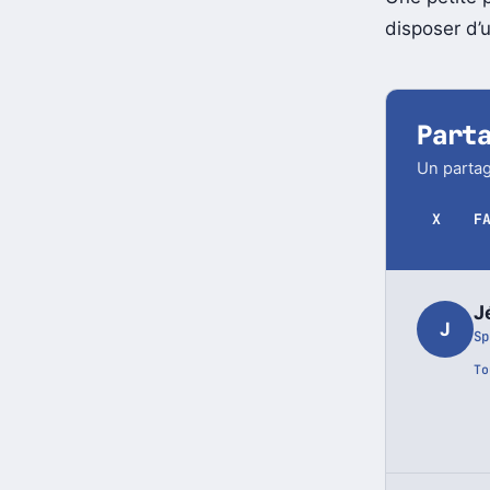
Une petite p
disposer d’
Part
Un partag
X
F
J
J
Sp
To