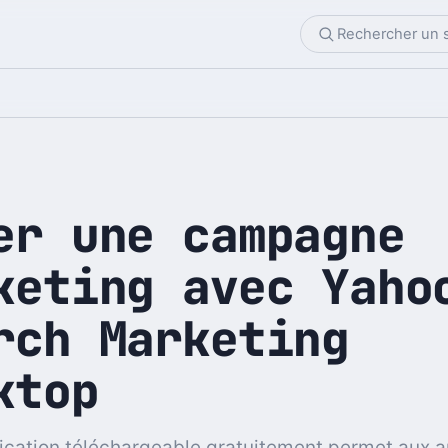
er une campagne
keting avec Yaho
rch Marketing
ktop
ication téléchargeable gratuitement permet aux 