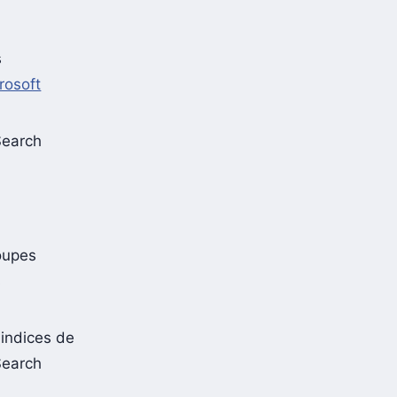
s
rosoft
Search
oupes
s
, indices de
Search