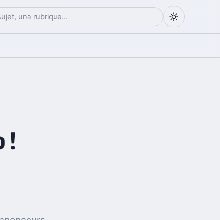
o!
annonceurs