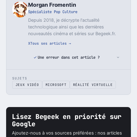
Morgan Fromentin
Spécialiste Pop Culture
Depuis 2018, je décrypte l'actualité
technologique ainsi que les dernières
nouveautés cinéma et séries sur Begeek.fr.
X
Tous ses articles →
Une erreur dans cet article ?
SUJETS
JEUX VIDÉO
MICROSOFT
RÉALITÉ VIRTUELLE
Lisez Begeek en priorité sur
Google
Ajoutez-nous à vos sources préférées : nos articles