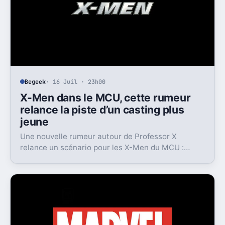
Begeek
· 16 Juil · 23h00
X-Men dans le MCU, cette rumeur
relance la piste d’un casting plus
jeune
Une nouvelle rumeur autour de Professor X
relance un scénario pour les X-Men du MCU :
Marvel pourrait miser sur une équipe bien plus
jeune que prévu.