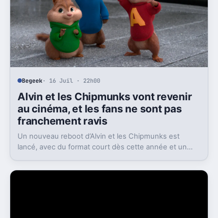
Begeek
· 16 Juil · 22h00
Alvin et les Chipmunks vont revenir
au cinéma, et les fans ne sont pas
franchement ravis
Un nouveau reboot d’Alvin et les Chipmunks est
lancé, avec du format court dès cette année et un
film en 2028. Le problème, c’est la réaction très froide
du public.