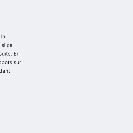
 la
 si ce
suite. En
obots sur
ndant