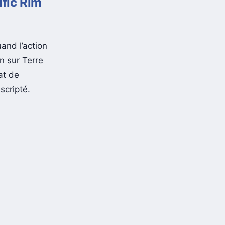
ific Rim
and l’action
n sur Terre
at de
scripté.