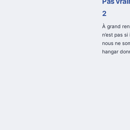
Pas vrai
2
À grand ren
n’est pas s
nous ne som
hangar donn