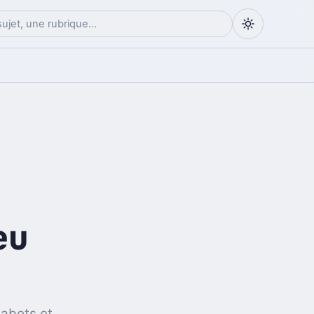
eu
gabots et