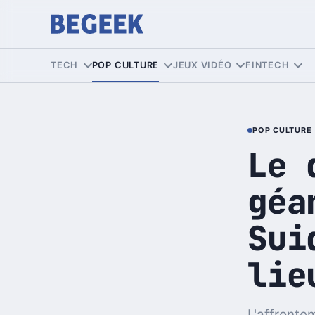
TECH
POP CULTURE
JEUX VIDÉO
FINTECH
POP CULTURE
Le 
géa
Sui
lie
L'affronte