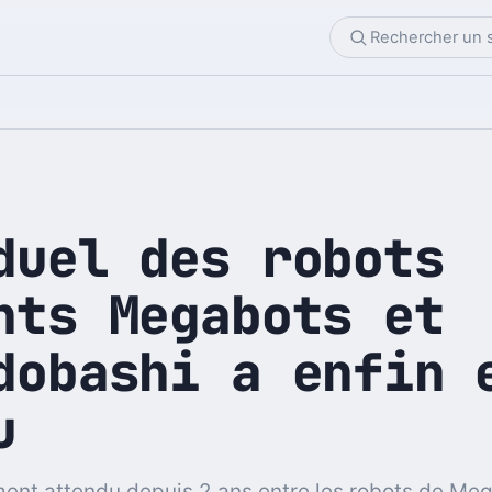
duel des robots
nts Megabots et
dobashi a enfin 
u
ment attendu depuis 2 ans entre les robots de Me