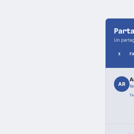
Part
Un partag
X
F
A
AR
Sp
To