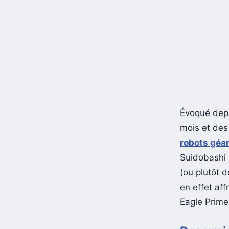
Évoqué depu
mois et des 
robots géa
Suidobashi 
(ou plutôt 
en effet af
Eagle Prime