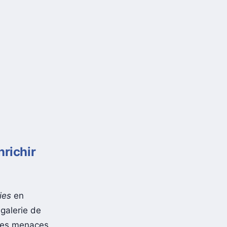
richir
ies
en
 galerie de
êmes menaces