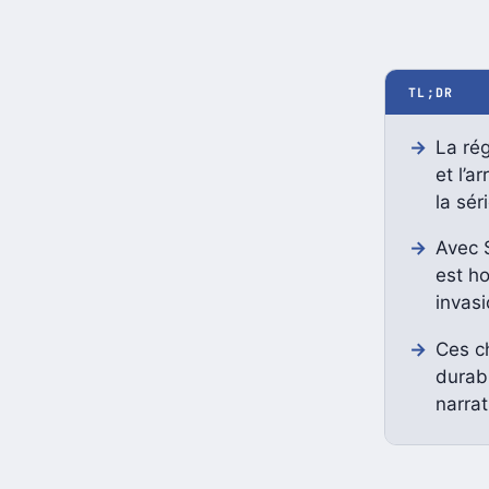
TL;DR
La ré
et l’
la séri
Avec S
est ho
invasi
Ces ch
durab
narrat