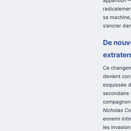
apparition —
radicalement
sa machine, 
s’ancrer dan
De nouve
extrater
Ce changeme
devient cons
esquissée d
secondaire 
compagnons 
Nicholas Co
ennemi intim
les invasion