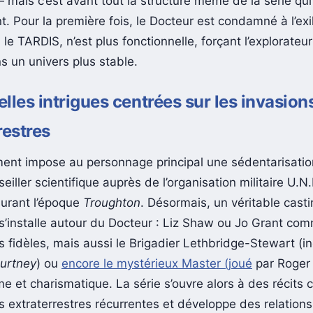
 mais c’est avant tout la structure même de la série qui
. Pour la première fois, le Docteur est condamné à l’exil
le TARDIS, n’est plus fonctionnelle, forçant l’explorate
s un univers plus stable.
lles intrigues centrées sur les invasion
restres
nt impose au personnage principal une sédentarisation 
eiller scientifique auprès de l’organisation militaire U.N.I
urant l’époque
Troughton
. Désormais, un véritable cast
s’installe autour du Docteur : Liz Shaw ou Jo Grant co
fidèles, mais aussi le Brigadier Lethbridge-Stewart (i
urtney
) ou
encore le mystérieux Master (joué
par Roger
e et charismatique. La série s’ouvre alors à des récits 
s extraterrestres récurrentes et développe des relations