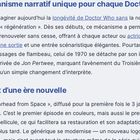
nisme narratif unique pour chaque Doc
imaginer aujourd’hui la
longévité de Doctor Who sans
la n
 « régénération ». Dès ses débuts, ce mécanisme a permi
 renouveler sans cesse, offrant à chaque acteur ou
actri
ne sortie
et une entrée scénaristique élégantes. Pourta
ssages de flambeau, celui de 1970 se détache par son 
rrivée de
Jon Pertwee
, marquant l’avènement du Troisiè
qu’un simple changement d’interprète.
 d’une ère nouvelle
rhead from Space », diffusé pour la première fois le 3 j
 C’est le premier épisode en couleurs, mais aussi le pre
ellicule, ce qui facilitera sa restauration et son adaptat
lus tard. Le générique se modernise — un nouveau logo