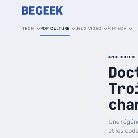
TECH
POP CULTURE
JEUX VIDÉO
FINTECH
POP CULTURE
Doc
Tro
cha
Une régéné
et les cod