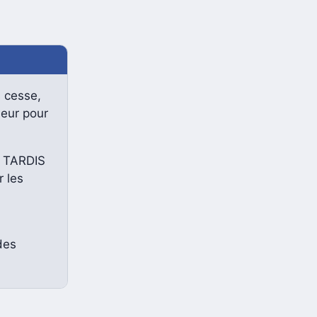
 cesse,
jeur pour
e TARDIS
r les
des