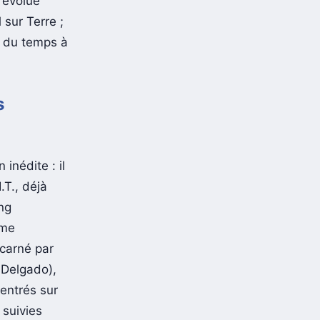
 évolue
 sur Terre ;
ur du temps à
s
inédite : il
.T., déjà
ing
mme
ncarné par
 Delgado),
centrés sur
 suivies