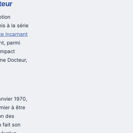
teur
otion
s à la série
ce incarnant
nt, parmi
impact
me Docteur,
anvier 1970,
mier à être
ion des
 fait son