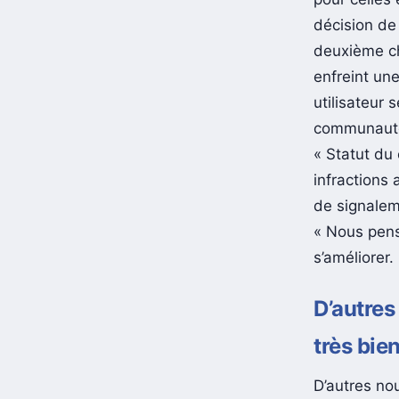
décision de 
deuxième ch
enfreint une
utilisateur s
communauté 
« Statut du
infractions
de signaleme
« Nous pens
s’améliorer.
D’autres
très bie
D’autres nou