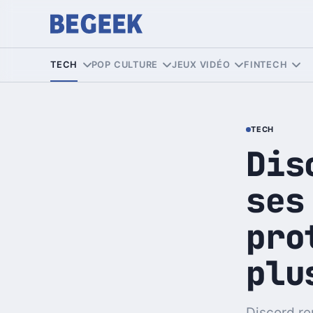
TECH
POP CULTURE
JEUX VIDÉO
FINTECH
TECH
Dis
ses
pro
plu
Discord re