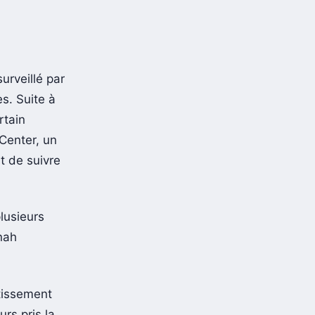
urveillé par
es. Suite à
rtain
Center, un
t de suivre
plusieurs
nah
tissement
urs pris la