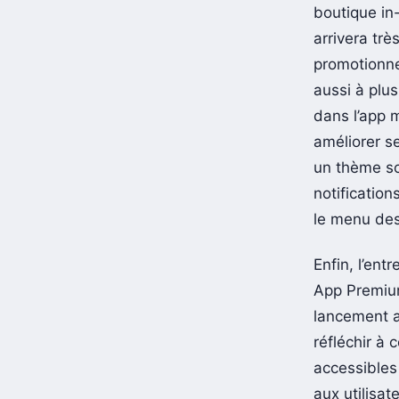
boutique in
arrivera trè
promotionnel
aussi à plu
dans l’app 
améliorer s
un thème so
notification
le menu de
Enfin, l’en
App Premiu
lancement a
réfléchir à 
accessibles
aux utilisat