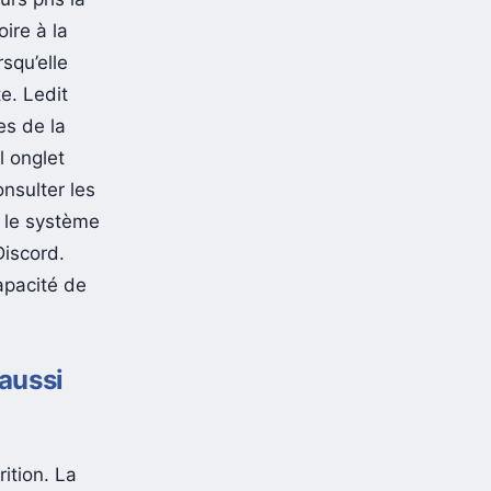
oire à la
squ’elle
te. Ledit
les de la
l onglet
nsulter les
e le système
Discord.
apacité de
 aussi
ition. La