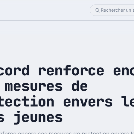
cord renforce en
 mesures de
tection envers l
s jeunes
nforce encore ses mesures de protection envers l