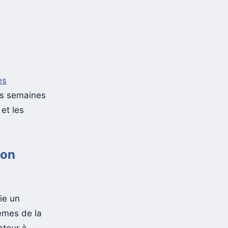
es
es semaines
et les
ion
ie un
tèmes de la
ateur à