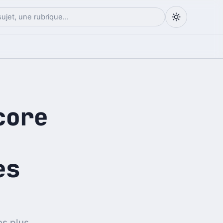
core
es
es plus