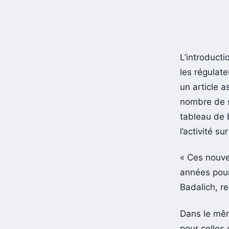
L’introducti
les régulate
un article 
nombre de s
tableau de 
l’activité s
« Ces nouvel
années pour 
Badalich, re
Dans le mêm
pour celles 