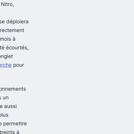
Nitro,
se déploiera
irectement
 mois à
té écourtés,
onglet
erche
pour
Abonnements
s un
e aussi
plus
de permettre
treints à