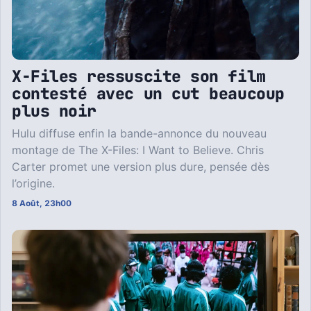
X-Files ressuscite son film
contesté avec un cut beaucoup
plus noir
Hulu diffuse enfin la bande-annonce du nouveau
montage de The X-Files: I Want to Believe. Chris
Carter promet une version plus dure, pensée dès
l’origine.
8 Août, 23h00