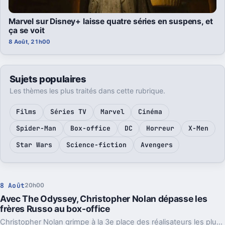
Marvel sur Disney+ laisse quatre séries en suspens, et
ça se voit
8 Août, 21h00
Sujets populaires
Les thèmes les plus traités dans cette rubrique.
Films
Séries TV
Marvel
Cinéma
Spider-Man
Box-office
DC
Horreur
X-Men
Star Wars
Science-fiction
Avengers
8 Août
20h00
Avec The Odyssey, Christopher Nolan dépasse les
frères Russo au box-office
Christopher Nolan grimpe à la 3e place des réalisateurs les plus rentables. Une percée portée par The Odyssey, mais peut-être provisoire.