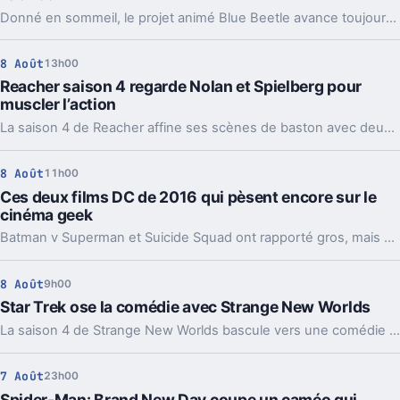
Donné en sommeil, le projet animé Blue Beetle avance toujours. Une précision de James Gunn qui change aussi la lecture de son retour au cinéma.
8 Août
13h00
Reacher saison 4 regarde Nolan et Spielberg pour
muscler l’action
La saison 4 de Reacher affine ses scènes de baston avec deux modèles très différents, Batman et Indiana Jones. Et ça change pas mal de choses.
8 Août
11h00
Ces deux films DC de 2016 qui pèsent encore sur le
cinéma geek
Batman v Superman et Suicide Squad ont rapporté gros, mais cassé l’élan de DC. Dix ans après, leur ombre guide encore la relance du studio.
8 Août
9h00
Star Trek ose la comédie avec Strange New Worlds
La saison 4 de Strange New Worlds bascule vers une comédie d’ivresse improbable. Un détour léger, mais pas si anodin pour Star Trek.
7 Août
23h00
Spider-Man: Brand New Day coupe un caméo qui