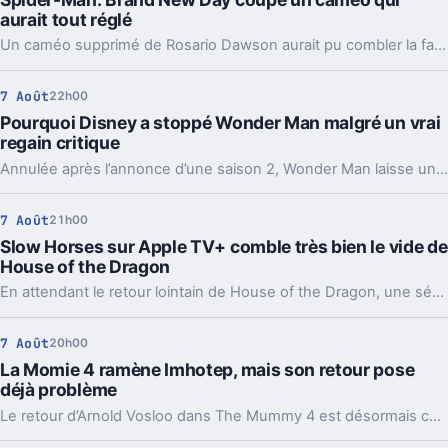
aurait tout réglé
Un caméo supprimé de Rosario Dawson aurait pu combler la faille la plus commentée de Spider-Man: Brand New Day. Et ça agace les fans.
7 Août
22h00
Pourquoi Disney a stoppé Wonder Man malgré un vrai
regain critique
Annulée après l’annonce d’une saison 2, Wonder Man laisse un drôle de vide. Deux pistes reviennent pour expliquer ce revirement chez Disney.
7 Août
21h00
Slow Horses sur Apple TV+ comble très bien le vide de
House of the Dragon
En attendant le retour lointain de House of the Dragon, une série d’espionnage d’Apple TV+ offre un relais inattendu, avec plusieurs visages bien connus de Westeros.
7 Août
20h00
La Momie 4 ramène Imhotep, mais son retour pose
déjà problème
Le retour d’Arnold Vosloo dans The Mummy 4 est désormais confirmé. Bonne nouvelle pour les fans, sauf qu’un détail central reste entier : comment Imhotep revient-il ?