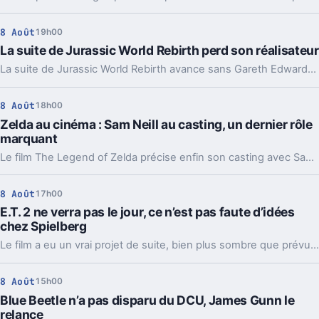
8 Août
19h00
La suite de Jurassic World Rebirth perd son réalisateur
La suite de Jurassic World Rebirth avance sans Gareth Edwards. Un départ qui rappelle un vieux problème de la saga, même si le casting devrait rester.
8 Août
18h00
Zelda au cinéma : Sam Neill au casting, un dernier rôle
marquant
Le film The Legend of Zelda précise enfin son casting avec Sam Neill, Dichen Lachman et Yvonne Strahovski. Et ça change un peu la lecture du projet.
8 Août
17h00
E.T. 2 ne verra pas le jour, ce n’est pas faute d’idées
chez Spielberg
Le film a eu un vrai projet de suite, bien plus sombre que prévu. Mais Steven Spielberg comme les acteurs d’origine refusent toujours d’y toucher.
8 Août
15h00
Blue Beetle n’a pas disparu du DCU, James Gunn le
relance