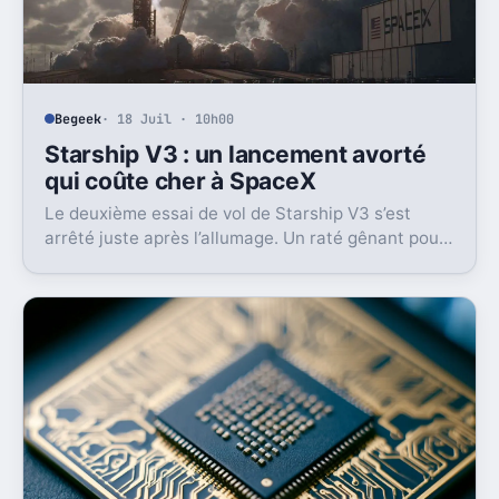
Begeek
· 18 Juil · 10h00
Starship V3 : un lancement avorté
qui coûte cher à SpaceX
Le deuxième essai de vol de Starship V3 s’est
arrêté juste après l’allumage. Un raté gênant pour
SpaceX, en plein retour en vol et sous pression en
Bourse.