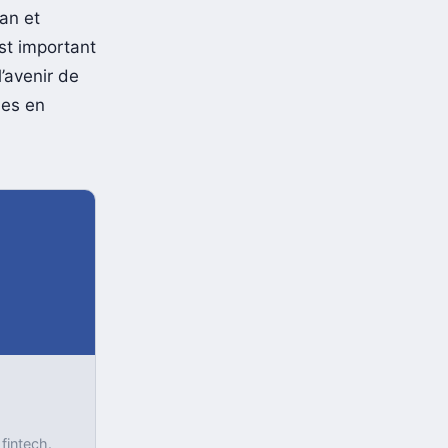
soulève des
an et
st important
l’avenir de
hes en