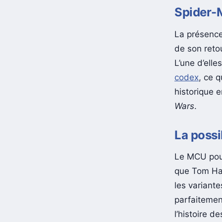
Spider-
La présence
de son reto
L’une d’ell
codex
, ce q
historique 
Wars
.
La possi
Le MCU pour
que Tom Hard
les variant
parfaitemen