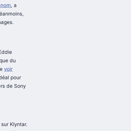
Venom
, a
 Néanmoins,
nages.
’Eddie
ique du
de
voir
idéal pour
vers de Sony
 sur Klyntar.