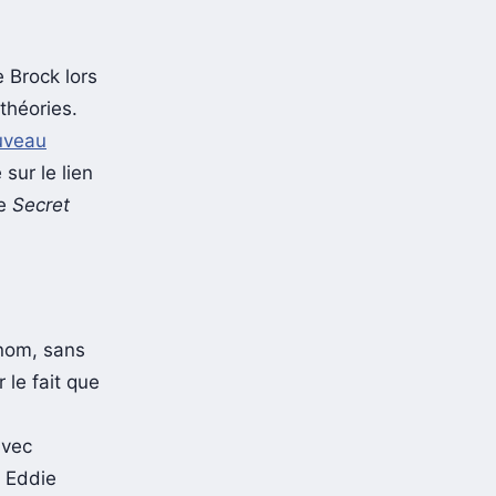
 Brock lors
 théories.
uveau
sur le lien
ie
Secret
enom, sans
 le fait que
avec