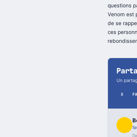
La possibil
questions p
Venom est p
de se rappel
ces person
rebondisse
Part
Un partag
X
F
B