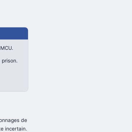
e MCU.
 prison.
rsonnages de
e incertain.