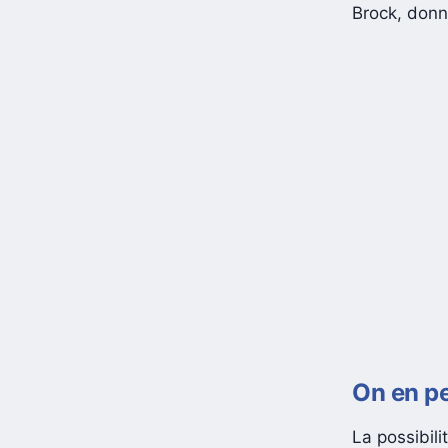
l’histoire 
Brock, don
On en pe