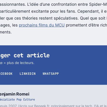
ité d’une réintroduction de Venom et Knull dans le MCU 
assionnantes. L’idée d’une confrontation entre Spider-M
articulièrement excitante pour les fans. Cependant, il e
er que ces théories restent spéculatives. Quel que soit 
nages, les
prochains films du MCU
promettent d’être ric
ments.
ager cet article
e = plus de lecteurs.
ACEBOOK
LINKEDIN
WHATSAPP
enjamin Romei