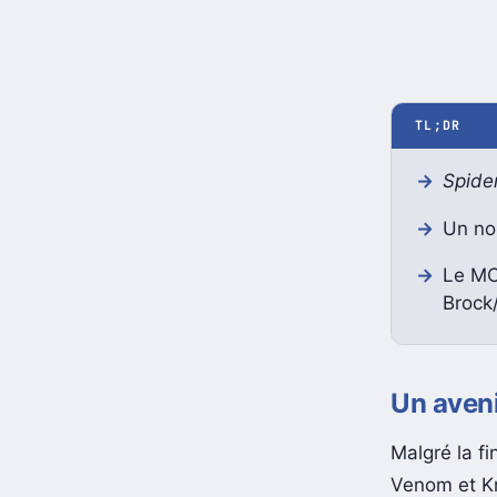
TL;DR
Spide
Un nou
Le MCU
Brock
Un aven
Malgré la fi
Venom et Kn