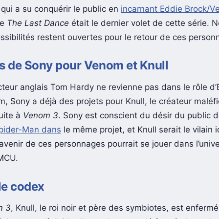
qui a su conquérir le public en
incarnant Eddie Brock/
ue
The Last Dance
était le dernier volet de cette série.
ssibilités restent ouvertes pour le retour de ces person
s de Sony pour Venom et Knull
acteur anglais Tom Hardy ne revienne pas dans le rôle d
, Sony a déjà des projets pour Knull, le créateur maléf
uite à
Venom 3
. Sony est conscient du désir du public 
pider-Man dans
le même projet, et Knull serait le vilain 
L’avenir de ces personnages pourrait se jouer dans l’uni
 MCU.
 le codex
m 3
, Knull, le roi noir et père des symbiotes, est enfermé