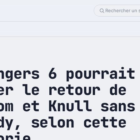
ngers 6 pourrait
er le retour de
om et Knull sans
dy, selon cette
orie