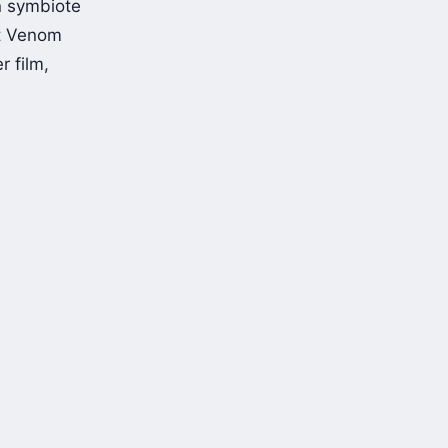
un symbiote
et Venom
r film,