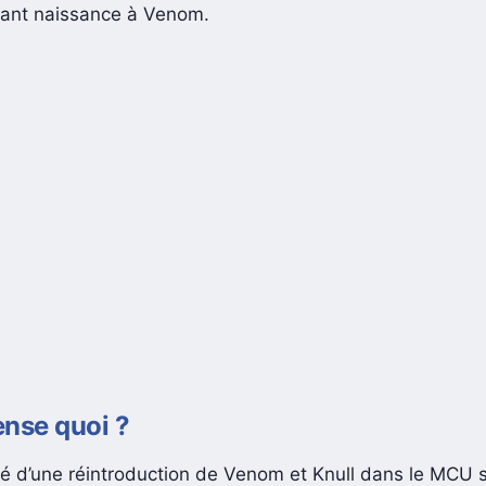
des bandes dessinées, où le symbiote s’échappe et trouv
nant naissance à Venom.
nse quoi ?