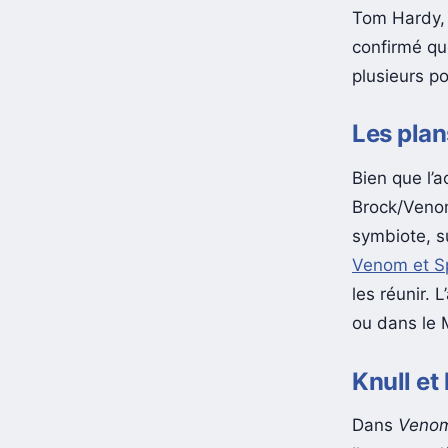
Tom Hardy, 
confirmé q
plusieurs po
Les plan
Bien que l’
Brock/Venom
symbiote, s
Venom et S
les réunir. 
ou dans le
Knull et
Dans
Veno