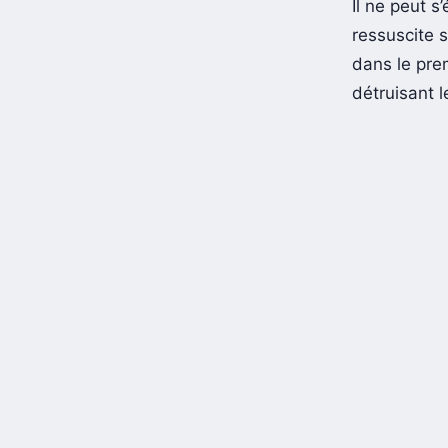
Il ne peut s
ressuscite 
dans le prem
détruisant l