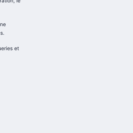
ation, le
une
s.
ueries et