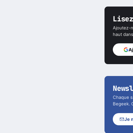
Lise
Ajoutez-n
haut dans 
A
News
Chaque soi
Begeek. C
Je 