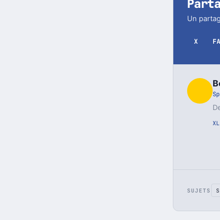
Part
Un partag
X
F
B
Sp
De
X
L
SUJETS
S