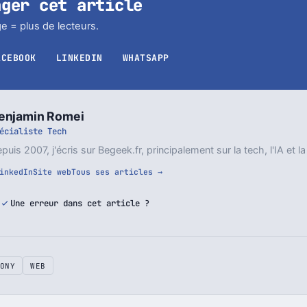
ager cet article
e = plus de lecteurs.
ACEBOOK
LINKEDIN
WHATSAPP
enjamin Romei
écialiste Tech
puis 2007, j'écris sur Begeek.fr, principalement sur la tech, l'IA et la
inkedIn
Site web
Tous ses articles →
Une erreur dans cet article ?
ONY
WEB