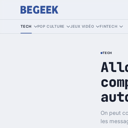
TECH
POP CULTURE
JEUX VIDÉO
FINTECH
TECH
All
com
aut
On peut co
les messag