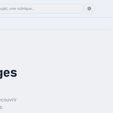
ges
écouvrir
s.