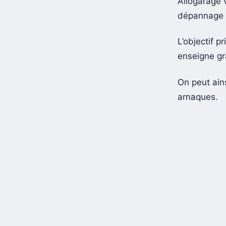
Allogarage 
dépannage ou
L’objectif p
enseigne gr
On peut ains
arnaques.