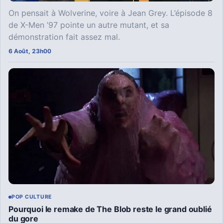
On pensait à Wolverine, voire à Jean Grey. L’épisode 8
de X-Men ’97 pointe un autre mutant, et sa
démonstration fait assez mal.
6 Août, 23h00
POP CULTURE
Pourquoi le remake de The Blob reste le grand oublié
du gore