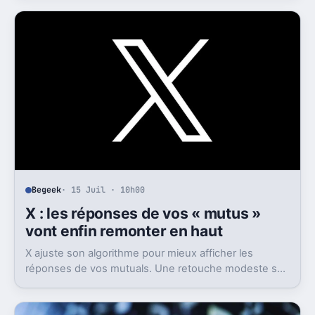
quotidien.
Begeek
· 15 Juil · 10h00
X : les réponses de vos « mutus »
vont enfin remonter en haut
X ajuste son algorithme pour mieux afficher les
réponses de vos mutuals. Une retouche modeste sur
le papier, mais pas anodine du tout.