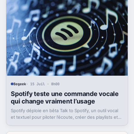
Begeek
· 15 Juil · 8h00
Spotify teste une commande vocale
qui change vraiment l’usage
Spotify déploie en bêta Talk to Spotify, un outil vocal
et textuel pour piloter l’écoute, créer des playlists et
fouiller son historique.