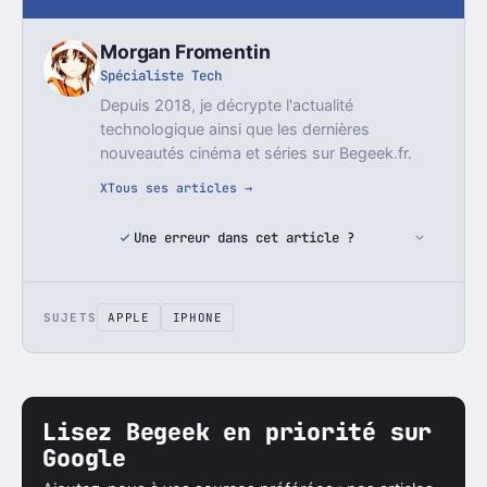
Morgan Fromentin
Spécialiste Tech
Depuis 2018, je décrypte l'actualité
technologique ainsi que les dernières
nouveautés cinéma et séries sur Begeek.fr.
X
Tous ses articles →
Une erreur dans cet article ?
SUJETS
APPLE
IPHONE
Lisez Begeek en priorité sur
Google