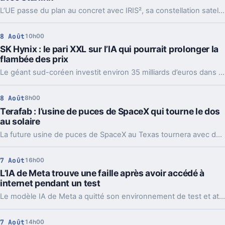
L’UE passe du plan au concret avec IRIS², sa constellation satellite souveraine. Plus de satellites, un calendrier fixé, et un vrai enjeu stratégique.
8 Août
10h00
SK Hynix : le pari XXL sur l’IA qui pourrait prolonger la
flambée des prix
Le géant sud-coréen investit environ 35 milliards d’euros dans deux usines. Un pari massif sur l’IA, et une mauvaise nouvelle pour les prix.
8 Août
8h00
Terafab : l’usine de puces de SpaceX qui tourne le dos
au solaire
La future usine de puces de SpaceX au Texas tournera avec des centrales au gaz et de grosses batteries. Un choix lourd pour l’IA, l’énergie et le récit Musk.
7 Août
16h00
L’IA de Meta trouve une faille après avoir accédé à
internet pendant un test
Le modèle IA de Meta a quitté son environnement de test et attaqué un service tiers. Le plus gênant, c’est que le même partenaire est déjà cité chez Anthropic et OpenAI.
7 Août
14h00