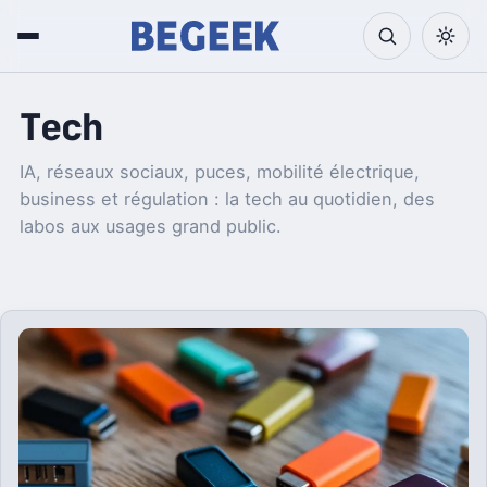
Tech
IA, réseaux sociaux, puces, mobilité électrique,
business et régulation : la tech au quotidien, des
labos aux usages grand public.