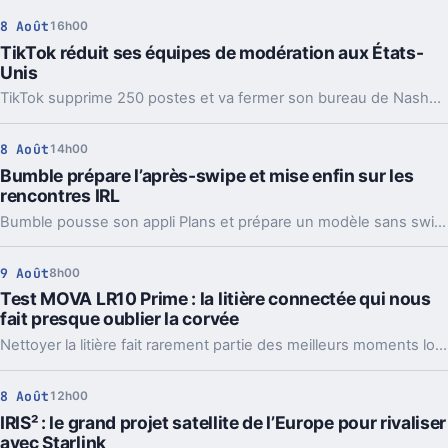
8 Août
16h00
TikTok réduit ses équipes de modération aux États-
Unis
TikTok supprime 250 postes et va fermer son bureau de Nashville en octobre. Derrière cette coupe, on voit aussi la montée de l’IA dans la modération.
8 Août
14h00
Bumble prépare l’après-swipe et mise enfin sur les
rencontres IRL
Bumble pousse son appli Plans et prépare un modèle sans swipe. Derrière le virage, un signal clair sur la fatigue des jeunes face au dating classique.
9 Août
8h00
Test MOVA LR10 Prime : la litière connectée qui nous
fait presque oublier la corvée
Nettoyer la litière fait rarement partie des meilleurs moments lorsqu'on partage son quotidien avec un chat. Avec la LR10 Prime, MOVA reprend une recette déjà éprouvée ailleurs : automatiser le ramassage tout en profitant de capteurs pour suivre les habitudes de son animal. À 499 euros, la promesse est forcément ambitieuse. Après quelques semaines, difficile pourtant de nier le confort apporté par la machine, même si cette tranquillité a encore quelques limites, notamment du côté des odeurs.
8 Août
12h00
IRIS² : le grand projet satellite de l’Europe pour rivaliser
avec Starlink