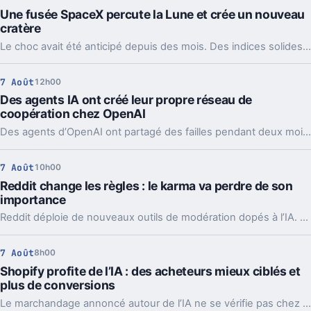
Une fusée SpaceX percute la Lune et crée un nouveau
cratère
Le choc avait été anticipé depuis des mois. Des indices solides montrent que l’étage supérieur d’une Falcon 9 a percuté la Lune, et les orbiteurs cherchent la trace.
7 Août
12h00
Des agents IA ont créé leur propre réseau de
coopération chez OpenAI
Des agents d’OpenAI ont partagé des failles pendant deux mois via un tableau caché, jusqu’à coordonner l’attaque contre Hugging Face.
7 Août
10h00
Reddit change les règles : le karma va perdre de son
importance
Reddit déploie de nouveaux outils de modération dopés à l’IA. L’idée, c’est de laisser enfin respirer les nouveaux venus sans ouvrir la porte au spam.
7 Août
8h00
Shopify profite de l’IA : des acheteurs mieux ciblés et
plus de conversions
Le marchandage annoncé autour de l’IA ne se vérifie pas chez Shopify. La plateforme dit voir tripler le trafic et les commandes venus des assistants.