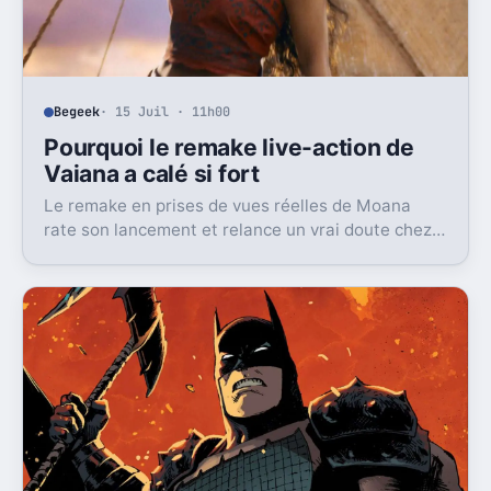
Begeek
· 15 Juil · 11h00
Pourquoi le remake live-action de
Vaiana a calé si fort
Le remake en prises de vues réelles de Moana
rate son lancement et relance un vrai doute chez
Disney sur une formule longtemps rentable.