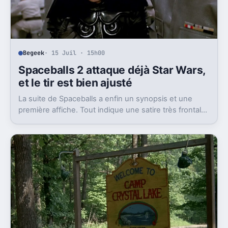
Begeek
· 15 Juil · 15h00
Spaceballs 2 attaque déjà Star Wars,
et le tir est bien ajusté
La suite de Spaceballs a enfin un synopsis et une
première affiche. Tout indique une satire très frontale
de Star Wars version Disney.