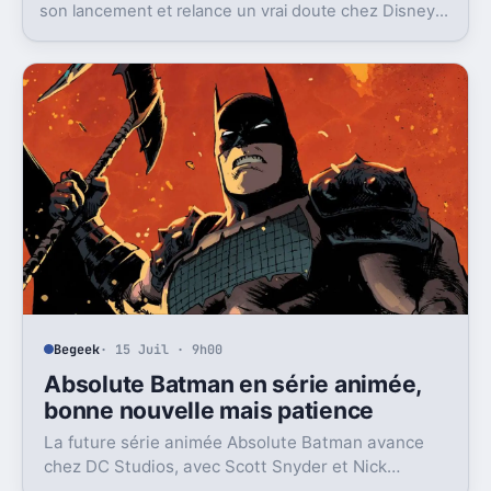
son lancement et relance un vrai doute chez Disney
sur une formule longtemps rentable.
Begeek
· 15 Juil · 9h00
Absolute Batman en série animée,
bonne nouvelle mais patience
La future série animée Absolute Batman avance
chez DC Studios, avec Scott Snyder et Nick
Dragotta impliqués. Mais la sortie n’est clairement