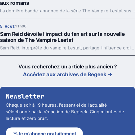
aux romans
La dernière bande-annonce de la série The Vampire Lestat suscite de vives réactions parmi les fans, en mettant en avant une relation controversée. Cette intrigue, bien qu’alimentant les débats, reste pourtant fidèle au récit original des romans.
5 Août
11h00
Sam Reid dévoile l’impact du fan art sur la nouvelle
saison de The Vampire Lestat
Sam Reid, interprète du vampire Lestat, partage l’influence croissante des œuvres créées par les fans sur la prochaine saison de la série. Cette interaction entre communauté et production façonne désormais certains aspects du scénario et des personnages.
Vous recherchez un article plus ancien ?
Accédez aux archives de Begeek →
Newsletter
Chaque soir à 19 heures, l'essentiel de l'actualité
sélectionné par la rédaction de Begeek. Cinq minutes de
lecture et zéro bruit.
Je m'abonne gratuitement