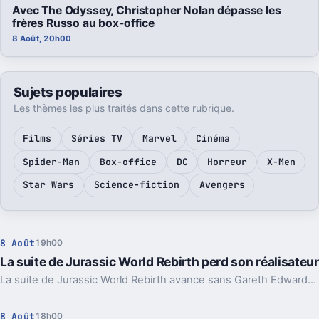
Avec The Odyssey, Christopher Nolan dépasse les
frères Russo au box-office
8 Août, 20h00
Sujets populaires
Les thèmes les plus traités dans cette rubrique.
Films
Séries TV
Marvel
Cinéma
Spider-Man
Box-office
DC
Horreur
X-Men
Star Wars
Science-fiction
Avengers
8 Août
19h00
La suite de Jurassic World Rebirth perd son réalisateur
La suite de Jurassic World Rebirth avance sans Gareth Edwards. Un départ qui rappelle un vieux problème de la saga, même si le casting devrait rester.
8 Août
18h00