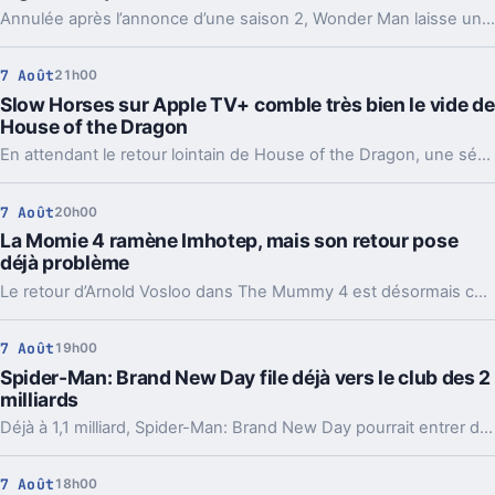
Annulée après l’annonce d’une saison 2, Wonder Man laisse un drôle de vide. Deux pistes reviennent pour expliquer ce revirement chez Disney.
7 Août
21h00
Slow Horses sur Apple TV+ comble très bien le vide de
House of the Dragon
En attendant le retour lointain de House of the Dragon, une série d’espionnage d’Apple TV+ offre un relais inattendu, avec plusieurs visages bien connus de Westeros.
7 Août
20h00
La Momie 4 ramène Imhotep, mais son retour pose
déjà problème
Le retour d’Arnold Vosloo dans The Mummy 4 est désormais confirmé. Bonne nouvelle pour les fans, sauf qu’un détail central reste entier : comment Imhotep revient-il ?
7 Août
19h00
Spider-Man: Brand New Day file déjà vers le club des 2
milliards
Déjà à 1,1 milliard, Spider-Man: Brand New Day pourrait entrer dans le cercle minuscule des films à 2 milliards. Et son calendrier l’aide beaucoup.
7 Août
18h00