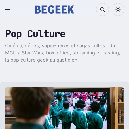
Pop Culture
Cinéma, séries, super-héros et sagas cultes : du
MCU à Star Wars, box-office, streaming et casting,
la pop culture geek au quotidien.