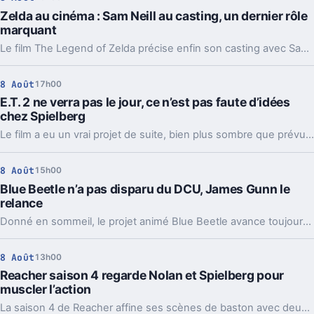
Zelda au cinéma : Sam Neill au casting, un dernier rôle
marquant
Le film The Legend of Zelda précise enfin son casting avec Sam Neill, Dichen Lachman et Yvonne Strahovski. Et ça change un peu la lecture du projet.
8 Août
17h00
E.T. 2 ne verra pas le jour, ce n’est pas faute d’idées
chez Spielberg
Le film a eu un vrai projet de suite, bien plus sombre que prévu. Mais Steven Spielberg comme les acteurs d’origine refusent toujours d’y toucher.
8 Août
15h00
Blue Beetle n’a pas disparu du DCU, James Gunn le
relance
Donné en sommeil, le projet animé Blue Beetle avance toujours. Une précision de James Gunn qui change aussi la lecture de son retour au cinéma.
8 Août
13h00
Reacher saison 4 regarde Nolan et Spielberg pour
muscler l’action
La saison 4 de Reacher affine ses scènes de baston avec deux modèles très différents, Batman et Indiana Jones. Et ça change pas mal de choses.