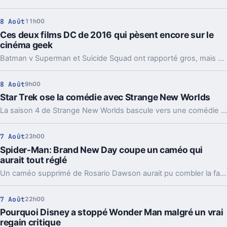
8 Août
11h00
Ces deux films DC de 2016 qui pèsent encore sur le
cinéma geek
Batman v Superman et Suicide Squad ont rapporté gros, mais cassé l’élan de DC. Dix ans après, leur ombre guide encore la relance du studio.
8 Août
9h00
Star Trek ose la comédie avec Strange New Worlds
La saison 4 de Strange New Worlds bascule vers une comédie d’ivresse improbable. Un détour léger, mais pas si anodin pour Star Trek.
7 Août
23h00
Spider-Man: Brand New Day coupe un caméo qui
aurait tout réglé
Un caméo supprimé de Rosario Dawson aurait pu combler la faille la plus commentée de Spider-Man: Brand New Day. Et ça agace les fans.
7 Août
22h00
Pourquoi Disney a stoppé Wonder Man malgré un vrai
regain critique