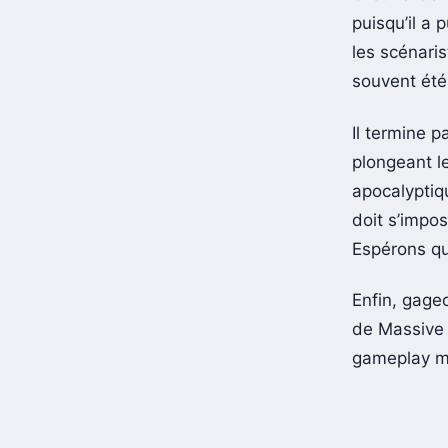
puisqu’il a
les scénaris
souvent été 
Il termine p
plongeant l
apocalyptiqu
doit s’impos
Espérons qu
Enfin, gageo
de Massive 
gameplay mo