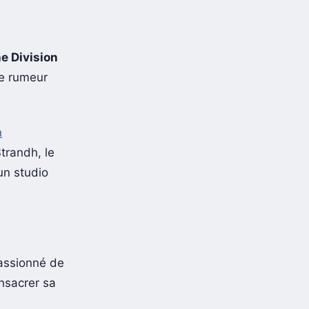
e Division
ne rumeur
n
trandh, le
un studio
passionné de
nsacrer sa