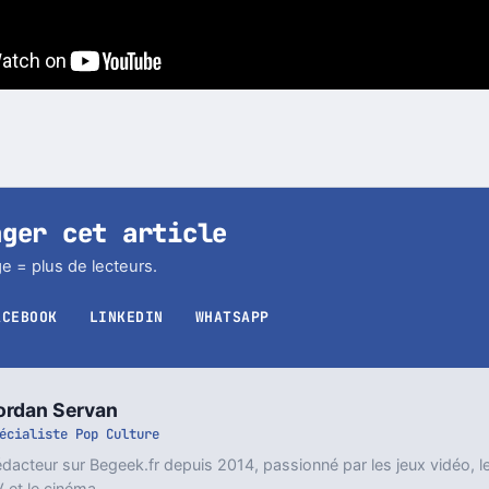
ager cet article
e = plus de lecteurs.
ACEBOOK
LINKEDIN
WHATSAPP
ordan Servan
écialiste Pop Culture
dacteur sur Begeek.fr depuis 2014, passionné par les jeux vidéo, l
 et le cinéma.