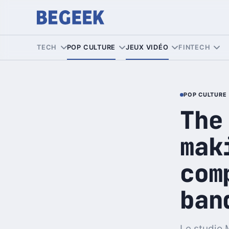
TECH
POP CULTURE
JEUX VIDÉO
FINTECH
POP CULTURE
The
mak
com
ban
Le studio 