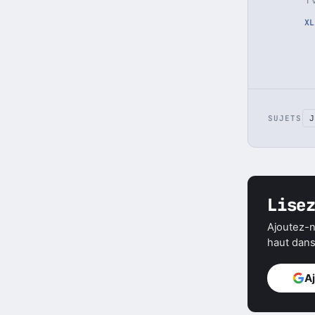
X
L
SUJETS
J
Lise
Ajoutez-n
haut dans 
A