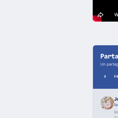
Part
Un partag
X
F
J
Sp
Ré
TV