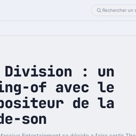
 Division : un
ing-of avec le
positeur de la
de-son
Massive Entertainment se décide a faire sortir The