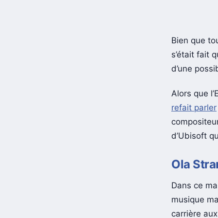
Bien que to
s’était fai
d’une possi
Alors que l
refait parler
compositeur
d’Ubisoft q
Ola Stra
Dans ce mak
musique mai
carrière au