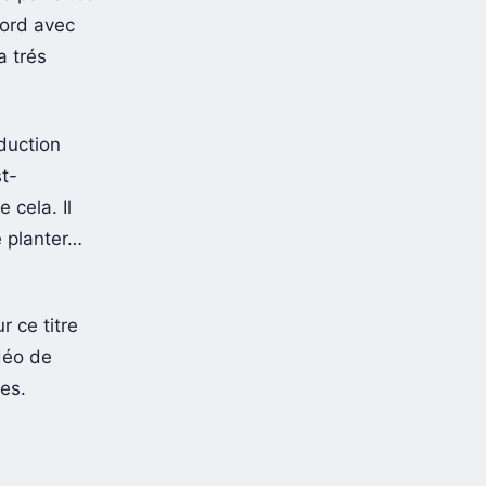
cord avec
a trés
duction
t-
 cela. Il
se planter…
 ce titre
déo de
es.