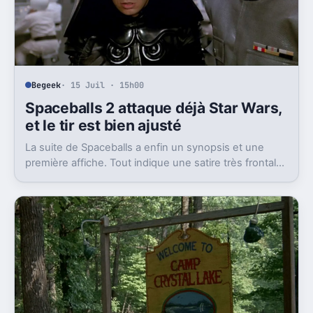
Begeek
· 15 Juil · 15h00
Spaceballs 2 attaque déjà Star Wars,
et le tir est bien ajusté
La suite de Spaceballs a enfin un synopsis et une
première affiche. Tout indique une satire très frontale
de Star Wars version Disney.