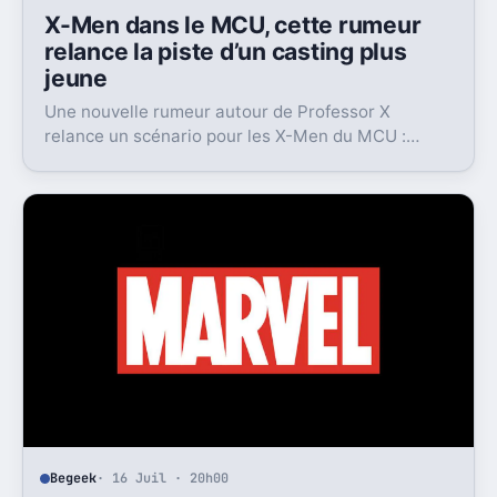
Begeek
· 16 Juil · 23h00
X-Men dans le MCU, cette rumeur
relance la piste d’un casting plus
jeune
Une nouvelle rumeur autour de Professor X
relance un scénario pour les X-Men du MCU :
Marvel pourrait miser sur une équipe bien plus
jeune que prévu.