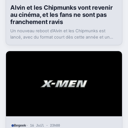
Begeek
· 16 Juil · 22h00
Alvin et les Chipmunks vont revenir
au cinéma, et les fans ne sont pas
franchement ravis
Un nouveau reboot d’Alvin et les Chipmunks est
lancé, avec du format court dès cette année et un
film en 2028. Le problème, c’est la réaction très froide
du public.