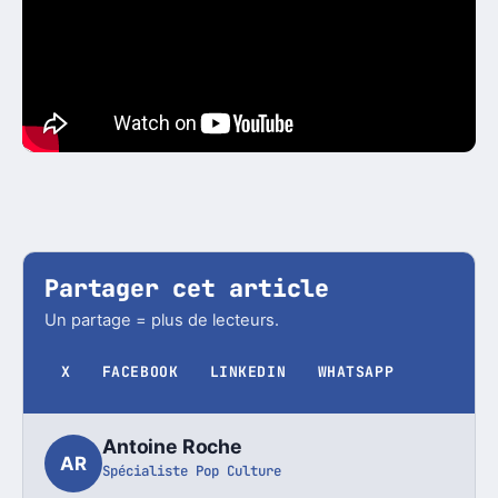
Partager cet article
Un partage = plus de lecteurs.
X
FACEBOOK
LINKEDIN
WHATSAPP
Antoine Roche
AR
Spécialiste Pop Culture