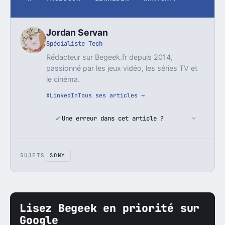
Jordan Servan
Spécialiste Tech
Rédacteur sur Begeek.fr depuis 2014,
passionné par les jeux vidéo, les séries TV et
le cinéma.
X
LinkedIn
Tous ses articles →
Une erreur dans cet article ?
SUJETS
SONY
Lisez Begeek en priorité sur
Google