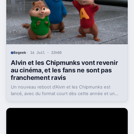
Begeek
· 16 Juil · 22h00
Alvin et les Chipmunks vont revenir
au cinéma, et les fans ne sont pas
franchement ravis
Un nouveau reboot d’Alvin et les Chipmunks est
lancé, avec du format court dès cette année et un
film en 2028. Le problème, c’est la réaction très froide
du public.