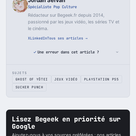
Jordan Servan
Spécialiste Pop Culture
Rédacteur sur Begeek.fr depuis 2014,
passionné par les jeux vidéo, les séries TV et
le cinéma.
X
LinkedIn
Tous ses articles →
Une erreur dans cet article ?
SUJETS
GHOST OF YŌTEI
JEUX VIDÉO
PLAYSTATION PS5
SUCKER PUNCH
Lisez Begeek en priorité sur
Google
Ajoutez-nous à vos sources préférées : nos articles