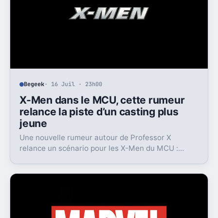
Begeek
· 16 Juil · 23h00
X-Men dans le MCU, cette rumeur
relance la piste d’un casting plus
jeune
Une nouvelle rumeur autour de Professor X
relance un scénario pour les X-Men du MCU :
Marvel pourrait miser sur une équipe bien plus
jeune que prévu.