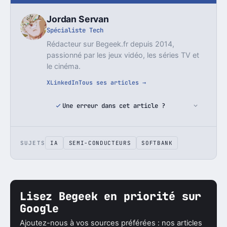
Jordan Servan
Spécialiste Tech
Rédacteur sur Begeek.fr depuis 2014,
passionné par les jeux vidéo, les séries TV et
le cinéma.
X
LinkedIn
Tous ses articles →
Une erreur dans cet article ?
SUJETS
IA
SEMI-CONDUCTEURS
SOFTBANK
Lisez Begeek en priorité sur
Google
Ajoutez-nous à vos sources préférées : nos articles