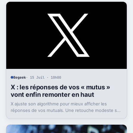
Begeek
· 15 Juil · 10h00
X : les réponses de vos « mutus »
vont enfin remonter en haut
X ajuste son algorithme pour mieux afficher les
réponses de vos mutuals. Une retouche modeste sur
le papier, mais pas anodine du tout.