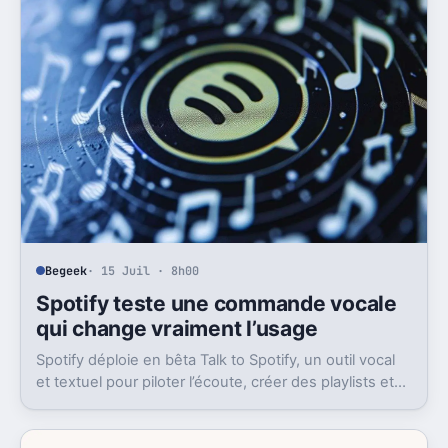
Begeek
· 15 Juil · 8h00
Spotify teste une commande vocale
qui change vraiment l’usage
Spotify déploie en bêta Talk to Spotify, un outil vocal
et textuel pour piloter l’écoute, créer des playlists et
fouiller son historique.