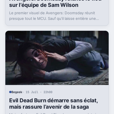
sur l’équipe de Sam Wilson
Le premier visuel de Avengers: Doomsday réunit
presque tout le MCU. Sauf qu’il laisse entière une
question gênante: où est passée l’équipe de Sam
Wilson ?
Begeek
· 15 Juil · 22h00
Evil Dead Burn démarre sans éclat,
mais rassure l’avenir de la saga