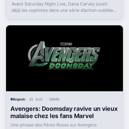
Avant Saturday Night Live, Dana Carvey jouait
déjà les copilotes dans une série d’action oubliée.
Son échec raconte aussi la télé des années 1980.
Begeek
· 15 Juil · 20h00
Avengers: Doomsday ravive un vieux
malaise chez les fans Marvel
Une phrase des frères Russo sur Avengers: