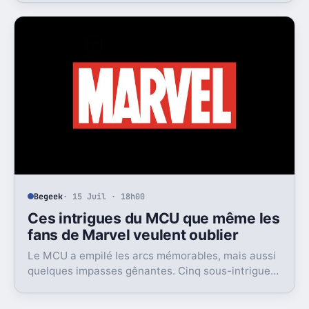
Begeek
· 15 Juil · 18h00
Ces intrigues du MCU que même les
fans de Marvel veulent oublier
Le MCU a empilé les arcs mémorables, mais aussi
quelques impasses gênantes. Cinq sous-intrigues
cristallisent encore ce sentiment de gâchis.