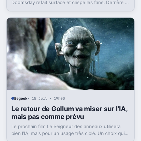
Doomsday refait surface et crispe les fans. Derrière la
polémique, c’est la stratégie de Marvel qui est visée.
Begeek
· 15 Juil · 19h00
Le retour de Gollum va miser sur l’IA,
mais pas comme prévu
Le prochain film Le Seigneur des anneaux utilisera
bien l’IA, mais pour un usage très ciblé. Un choix qui
dit beaucoup de son ambition visuelle.