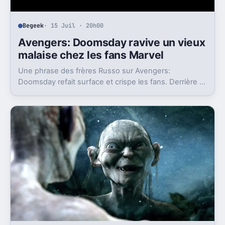
Begeek
· 15 Juil · 20h00
Avengers: Doomsday ravive un vieux
malaise chez les fans Marvel
Une phrase des frères Russo sur Avengers:
Doomsday refait surface et crispe les fans. Derrière la
polémique, c’est la stratégie de Marvel qui est visée.