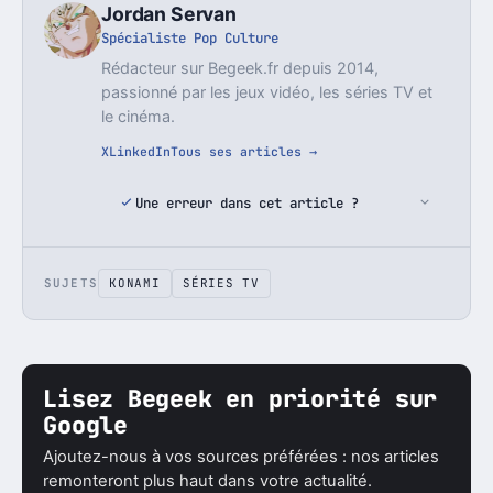
Jordan Servan
Spécialiste Pop Culture
Rédacteur sur Begeek.fr depuis 2014,
passionné par les jeux vidéo, les séries TV et
le cinéma.
X
LinkedIn
Tous ses articles →
Une erreur dans cet article ?
SUJETS
KONAMI
SÉRIES TV
Lisez Begeek en priorité sur
Google
Ajoutez-nous à vos sources préférées : nos articles
remonteront plus haut dans votre actualité.