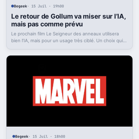
Begeek
· 15 Juil · 19h00
Le retour de Gollum va miser sur l’IA,
mais pas comme prévu
Le prochain film Le Seigneur des anneaux utilisera
bien l’IA, mais pour un usage très ciblé. Un choix qui
dit beaucoup de son ambition visuelle.
Begeek
· 15 Juil · 18h00