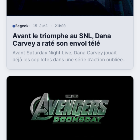
Begeek
· 15 Juil · 21h00
Avant le triomphe au SNL, Dana
Carvey a raté son envol télé
Avant Saturday Night Live, Dana Carvey jouait
déjà les copilotes dans une série d’action oubliée.
Son échec raconte aussi la télé des années 1980.