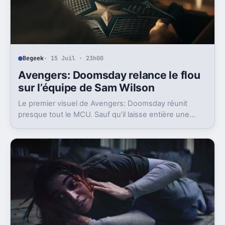
Begeek
· 15 Juil · 23h00
Avengers: Doomsday relance le flou
sur l’équipe de Sam Wilson
Le premier visuel de Avengers: Doomsday réunit
presque tout le MCU. Sauf qu’il laisse entière une
question gênante: où est passée l’équipe de Sam
Wilson ?