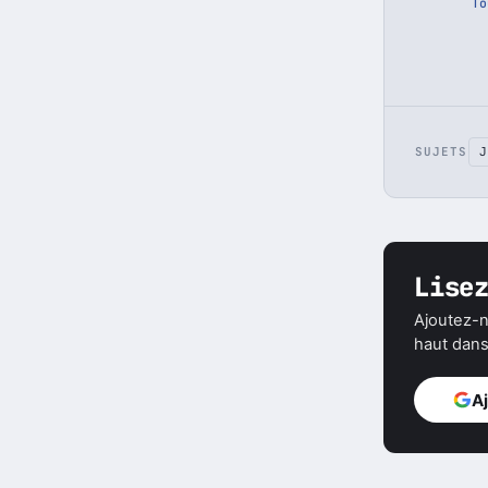
To
SUJETS
J
Lise
Ajoutez-n
haut dans 
A