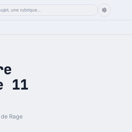
re
e 11
 de Rage