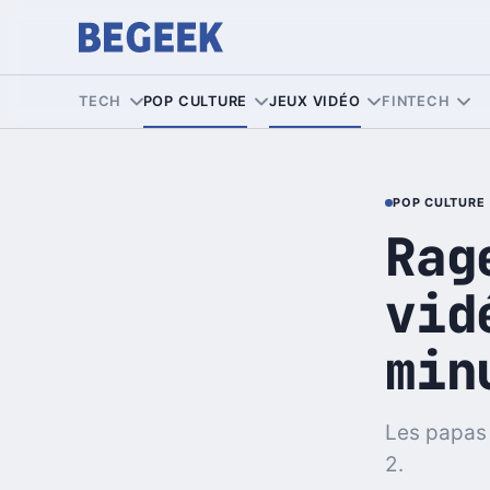
TECH
POP CULTURE
JEUX VIDÉO
FINTECH
POP CULTURE
Rag
vid
min
Les papas
2.