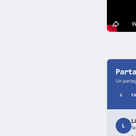
Part
Un partag
X
F
L
L
Sp