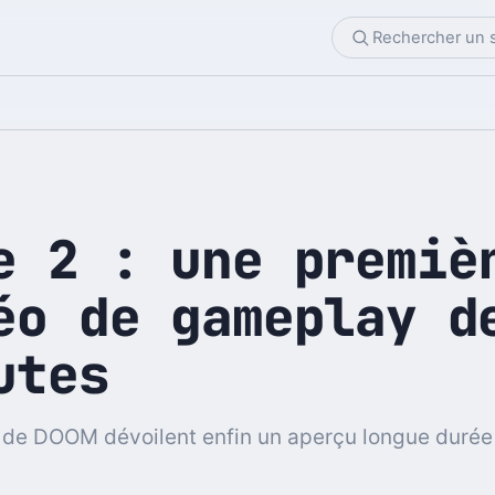
e 2 : une premiè
éo de gameplay d
utes
 de DOOM dévoilent enfin un aperçu longue durée