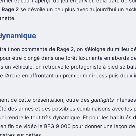
mier et court aperçu du jeu en janvier, et la date de sor
,
Rage 2
se dévoile un peu plus avec aujourd’hui un excl
anette.
dynamique
trait non commenté de Rage 2, on s’éloigne du milieu d
pour être plongé dans une forêt luxuriante en abords de l
s un véhicule, on retrouve le protagoniste à pied se bal
e l’Arche en affrontant un premier mini-boss puis deux
tient de cette présentation, outre des
gunfights
intenses,
été des armes et des possibles combinaisons avec les 
uoi rendre le tout très dynamique. Et pour les habitués
 en fin de vidéo le BFG 9 000 pour donner une leçon de 
stres sur pattes.