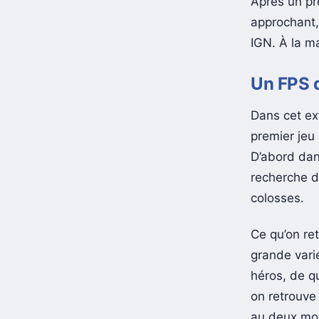
Après un pre
approchant
IGN. À la m
Un FPS 
Dans cet ex
premier jeu 
D’abord dan
recherche d
colosses.
Ce qu’on re
grande vari
héros, de q
on retrouve
au deux mon