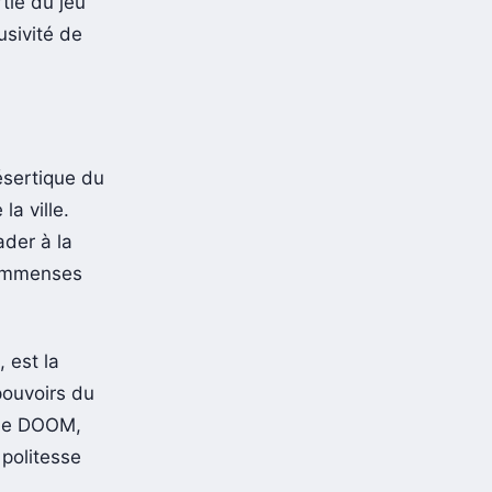
tie du jeu
usivité de
ésertique du
a ville.
ader à la
 immenses
 est la
pouvoirs du
 de DOOM,
politesse