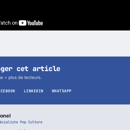
ager cet article
e = plus de lecteurs.
ACEBOOK
LINKEDIN
WHATSAPP
ionel
écialiste Pop Culture