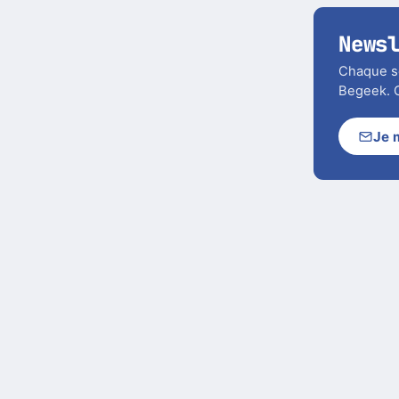
News
Chaque soi
Begeek. C
Je 