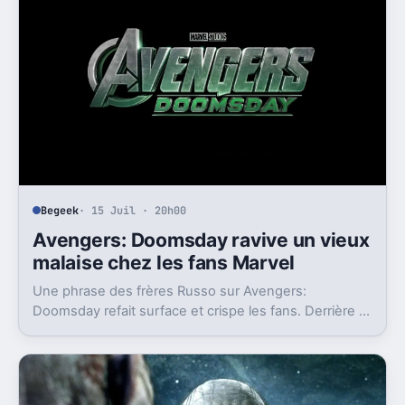
Begeek
· 15 Juil · 20h00
Avengers: Doomsday ravive un vieux
malaise chez les fans Marvel
Une phrase des frères Russo sur Avengers:
Doomsday refait surface et crispe les fans. Derrière la
polémique, c’est la stratégie de Marvel qui est visée.