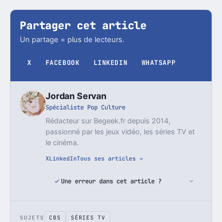
Partager cet article
Un partage = plus de lecteurs.
X
FACEBOOK
LINKEDIN
WHATSAPP
Jordan Servan
Spécialiste Pop Culture
Rédacteur sur Begeek.fr depuis 2014,
passionné par les jeux vidéo, les séries TV et
le cinéma.
X
LinkedIn
Tous ses articles →
Une erreur dans cet article ?
SUJETS
CBS
SÉRIES TV