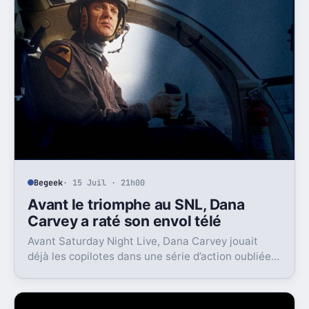
Begeek
· 15 Juil · 21h00
Avant le triomphe au SNL, Dana
Carvey a raté son envol télé
Avant Saturday Night Live, Dana Carvey jouait
déjà les copilotes dans une série d’action oubliée.
Son échec raconte aussi la télé des années 1980.