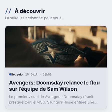
À découvrir
La suite, sélectionnée pour vous.
Begeek
· 15 Juil · 23h00
Avengers: Doomsday relance le flou
sur l’équipe de Sam Wilson
Le premier visuel de Avengers: Doomsday réunit
presque tout le MCU. Sauf qu’il laisse entière une
question gênante: où est passée l’équipe de Sam