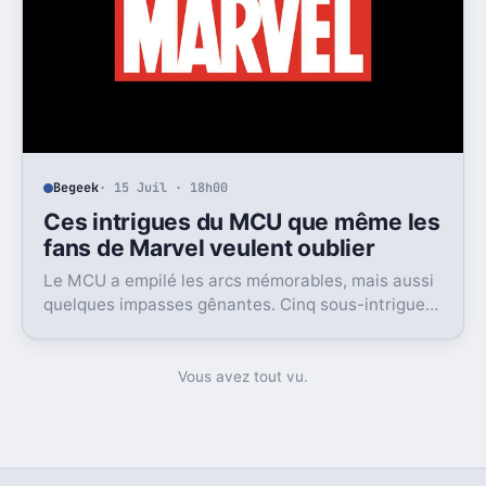
Begeek
· 15 Juil · 18h00
Ces intrigues du MCU que même les
fans de Marvel veulent oublier
Le MCU a empilé les arcs mémorables, mais aussi
quelques impasses gênantes. Cinq sous-intrigues
cristallisent encore ce sentiment de gâchis.
Vous avez tout vu.