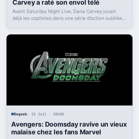
Avant le triomphe au SNL, Dana
Carvey a raté son envol télé
Avant Saturday Night Live, Dana Carvey jouait
déjà les copilotes dans une série d’action oubliée.
Son échec raconte aussi la télé des années 1980.
Begeek
· 15 Juil · 20h00
Avengers: Doomsday ravive un vieux
malaise chez les fans Marvel