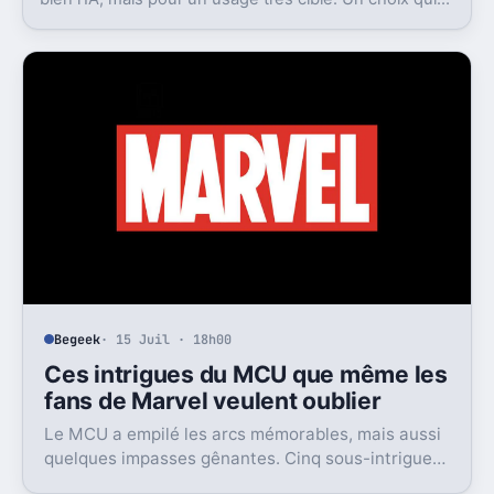
bien l’IA, mais pour un usage très ciblé. Un choix qui
dit beaucoup de son ambition visuelle.
Begeek
· 15 Juil · 18h00
Ces intrigues du MCU que même les
fans de Marvel veulent oublier
Le MCU a empilé les arcs mémorables, mais aussi
quelques impasses gênantes. Cinq sous-intrigues