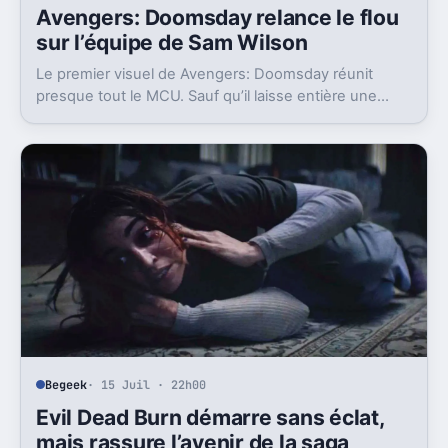
Begeek
· 15 Juil · 23h00
Avengers: Doomsday relance le flou
sur l’équipe de Sam Wilson
Le premier visuel de Avengers: Doomsday réunit
presque tout le MCU. Sauf qu’il laisse entière une
question gênante: où est passée l’équipe de Sam
Wilson ?
Begeek
· 15 Juil · 22h00
Evil Dead Burn démarre sans éclat,