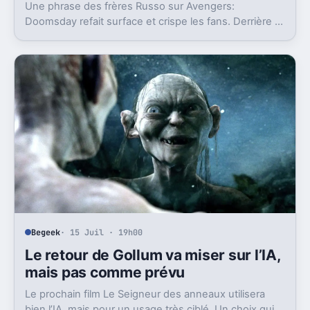
Une phrase des frères Russo sur Avengers:
Doomsday refait surface et crispe les fans. Derrière la
polémique, c’est la stratégie de Marvel qui est visée.
Begeek
· 15 Juil · 19h00
Le retour de Gollum va miser sur l’IA,
mais pas comme prévu
Le prochain film Le Seigneur des anneaux utilisera