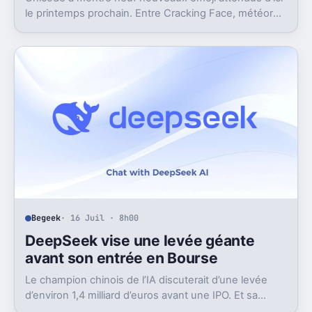
le printemps prochain. Entre Cracking Face, météore
et papillon monarque, il y a du très bon.
Begeek
· 16 Juil · 8h00
DeepSeek vise une levée géante
avant son entrée en Bourse
Le champion chinois de l’IA discuterait d’une levée
d’environ 1,4 milliard d’euros avant une IPO. Et sa
valorisation grimpe déjà très vite.