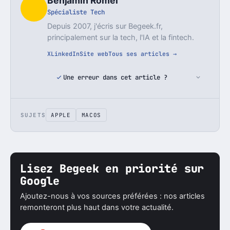
Benjamin Romei
Spécialiste Tech
Depuis 2007, j'écris sur Begeek.fr,
principalement sur la tech, l'IA et la fintech.
X
LinkedIn
Site web
Tous ses articles →
Une erreur dans cet article ?
SUJETS
APPLE
MACOS
Lisez Begeek en priorité sur
Google
Ajoutez-nous à vos sources préférées : nos articles
remonteront plus haut dans votre actualité.