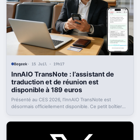
Begeek
· 15 Juil · 19h17
InnAIO TransNote : l’assistant de
traduction et de réunion est
disponible à 189 euros
Présenté au CES 2026, l’InnAIO TransNote est
désormais officiellement disponible. Ce petit boîtier
de 40 grammes combine traduction en temps réel,
enregistrement autonome, transcription et génération
de comptes rendus par intelligence artificielle.