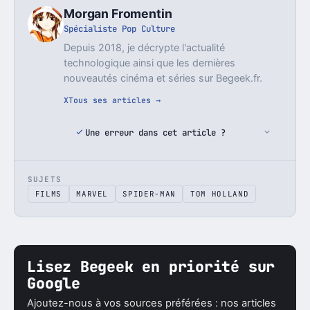
Morgan Fromentin
Spécialiste Pop Culture
Depuis 2018, je décrypte l'actualité
technologique ainsi que les dernières
nouveautés cinéma et séries sur Begeek.fr.
X
Tous ses articles →
Une erreur dans cet article ?
SUJETS
FILMS
MARVEL
SPIDER-MAN
TOM HOLLAND
Lisez Begeek en priorité sur
Google
Ajoutez-nous à vos sources préférées : nos articles