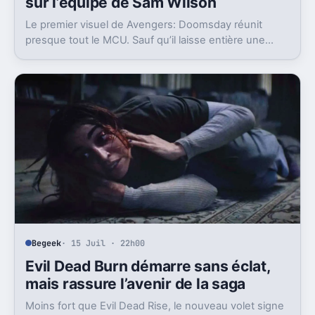
sur l’équipe de Sam Wilson
Le premier visuel de Avengers: Doomsday réunit
presque tout le MCU. Sauf qu’il laisse entière une
question gênante: où est passée l’équipe de Sam
Wilson ?
Begeek
· 15 Juil · 22h00
Evil Dead Burn démarre sans éclat,
mais rassure l’avenir de la saga
Moins fort que Evil Dead Rise, le nouveau volet signe