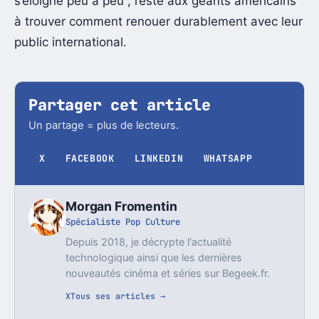
s’éloigne peu à peu ; reste aux géants américains
à trouver comment renouer durablement avec leur
public international.
Partager cet article
Un partage = plus de lecteurs.
X
FACEBOOK
LINKEDIN
WHATSAPP
Morgan Fromentin
Spécialiste Pop Culture
Depuis 2018, je décrypte l'actualité
technologique ainsi que les dernières
nouveautés cinéma et séries sur Begeek.fr.
X
Tous ses articles →