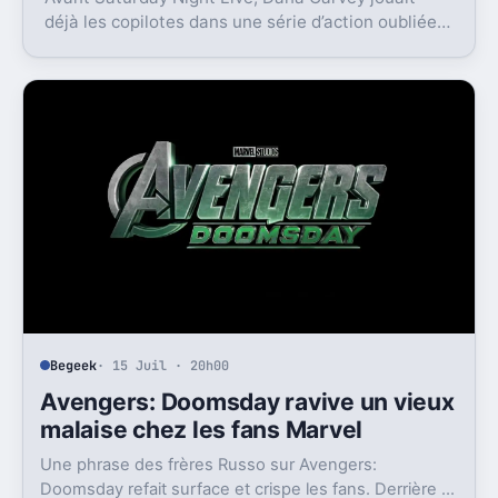
déjà les copilotes dans une série d’action oubliée.
Son échec raconte aussi la télé des années 1980.
Begeek
· 15 Juil · 20h00
Avengers: Doomsday ravive un vieux
malaise chez les fans Marvel
Une phrase des frères Russo sur Avengers:
Doomsday refait surface et crispe les fans. Derrière la