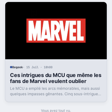
Begeek
· 15 Juil · 18h00
Ces intrigues du MCU que même les
fans de Marvel veulent oublier
Le MCU a empilé les arcs mémorables, mais aussi
quelques impasses gênantes. Cinq sous-intrigues
cristallisent encore ce sentiment de gâchis.