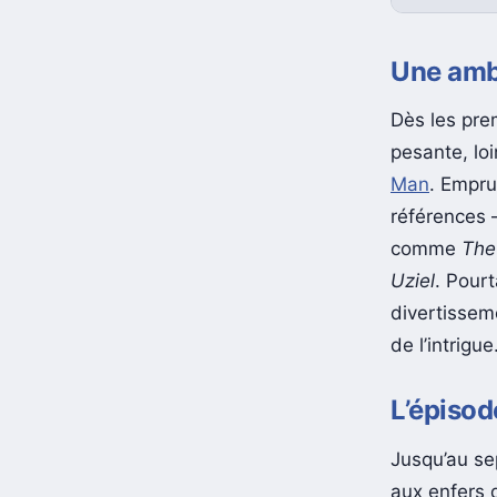
Une ambi
Dès les pre
pesante, loi
Man
. Empru
références
comme
The
Uziel
. Pourt
divertissem
de l’intrigue
L’épisod
Jusqu’au se
aux enfers 