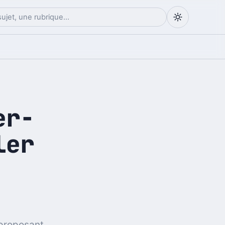
er-
ler
 proposant