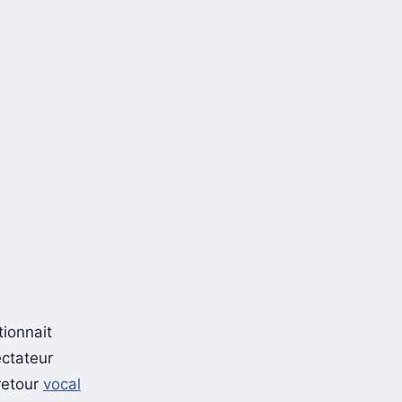
ionnait
ectateur
 retour
vocal