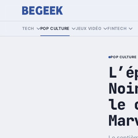
TECH
POP CULTURE
JEUX VIDÉO
FINTECH
POP CULTURE
L’é
Noi
le 
Mar
Le septièm