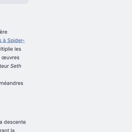
ère
s à Spider-
ltiplie les
s œuvres
ateur
Seth
e
s méandres
la descente
ant la