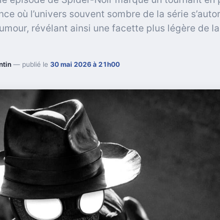
ce où l’univers souvent sombre de la série s’auto
umour, révélant ainsi une facette plus légère de la
ntin
— publié le
30 mai 2026 à 21h00