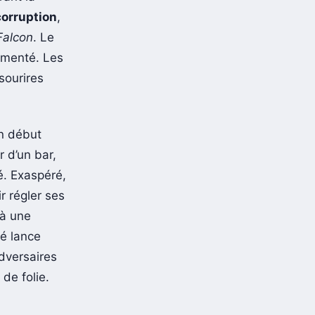
corruption
,
Falcon
. Le
urmenté. Les
sourires
un début
r d’un bar,
é. Exaspéré,
r régler ses
 à une
é lance
adversaires
 de folie.