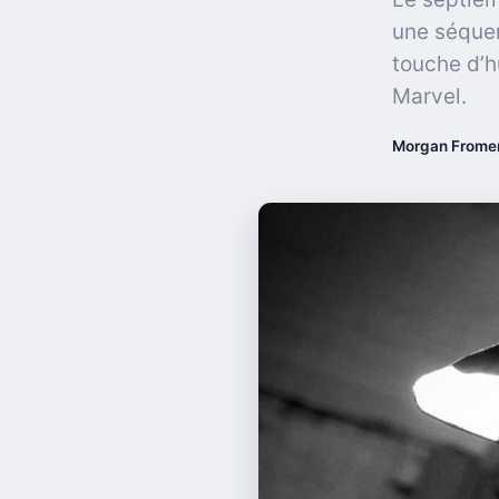
une séquen
touche d’h
Marvel.
Morgan Frome