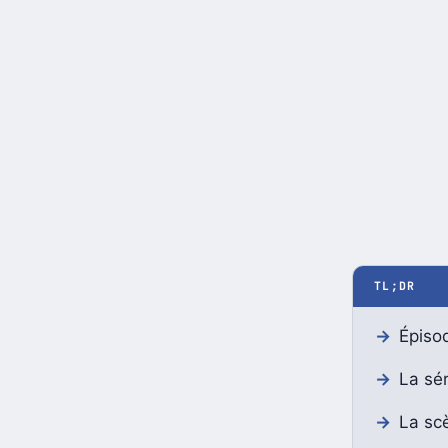
TL;DR
Épisod
La sér
La scè