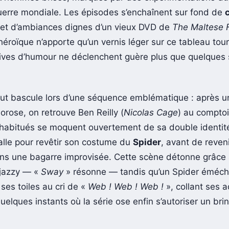
erre mondiale. Les épisodes s’enchaînent sur fond de
 et d’ambiances dignes d’un vieux DVD de
The Maltese 
héroïque n’apporte qu’un vernis léger sur ce tableau to
tives d’humour ne déclenchent guère plus que quelques 
out bascule lors d’une séquence emblématique : après 
orose, on retrouve Ben Reilly (
Nicolas Cage
) au comptoi
s habitués se moquent ouvertement de sa double identit
 salle pour revêtir son costume du
Spider
, avant de reveni
s une bagarre improvisée. Cette scène détonne grâce
jazzy — «
Sway
» résonne — tandis qu’un Spider éméch
ses toiles au cri de «
Web ! Web ! Web !
», collant ses 
elques instants où la série ose enfin s’autoriser un brin