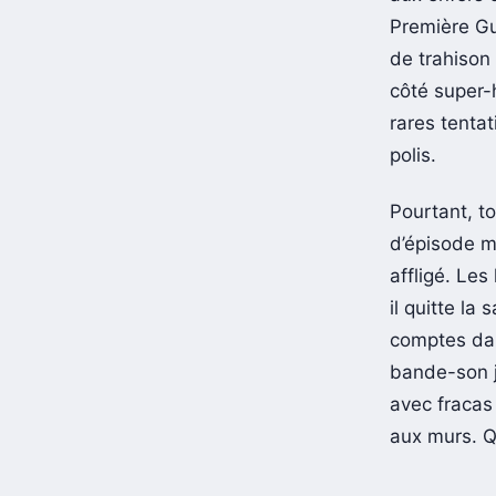
Première Gu
de trahison
côté super-
rares tenta
polis.
Pourtant, t
d’épisode m
affligé. Le
il quitte la
comptes dan
bande-son 
avec fracas 
aux murs. Qu