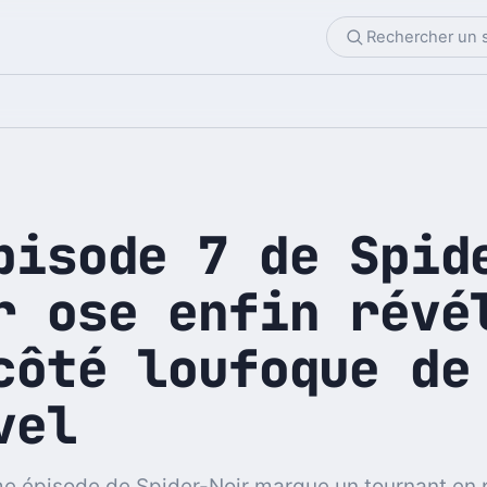
pisode 7 de Spid
r ose enfin révé
côté loufoque de
vel
e épisode de Spider-Noir marque un tournant en