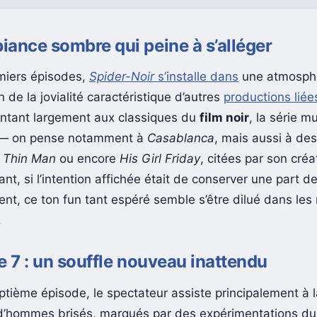
ance sombre qui peine à s’alléger
miers épisodes,
Spider-Noir
s’installe dans
une atmosph
n de la jovialité caractéristique d’autres
productions liée
ntant largement aux classiques du
film noir
, la série mu
 — on pense notamment à
Casablanca
, mais aussi à de
 Thin Man
ou encore
His Girl Friday
, citées par son cré
ant, si l’intention affichée était de conserver une part d
ent, ce ton fun tant espéré semble s’être dilué dans le
.
e 7 : un souffle nouveau inattendu
ptième épisode, le spectateur assiste principalement à 
d’hommes brisés, marqués par des expérimentations dur