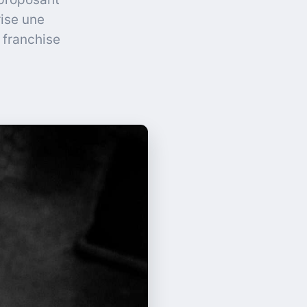
rise une
 franchise