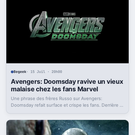
Begeek
· 15 Juil · 20h00
Avengers: Doomsday ravive un vieux
malaise chez les fans Marvel
Une phrase des frères Russo sur Avengers:
Doomsday refait surface et crispe les fans. Derrière la
polémique, c’est la stratégie de Marvel qui est visée.