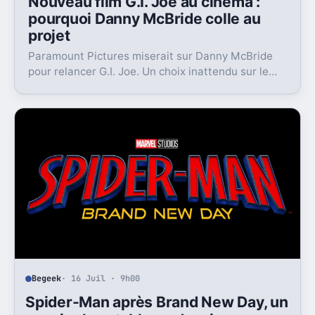
Nouveau film G.I. Joe au cinéma :
pourquoi Danny McBride colle au
projet
Paramount Pictures miserait sur Danny McBride
pour relancer G.I. Joe. Un choix inattendu sur le
papier, mais loin d’être absurde.
Begeek
· 16 Juil · 9h00
Spider-Man après Brand New Day, un