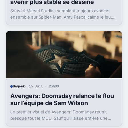
avenir plus stable se dessine
Sony et Marvel Studios semblent toujours avancer
ensemble sur Spider-Man. Amy Pascal calme le jeu,
mais laisse entrevoir une suite.
Begeek
· 15 Juil · 23h00
Avengers: Doomsday relance le flou
sur l’équipe de Sam Wilson
Le premier visuel de Avengers: Doomsday réunit
presque tout le MCU. Sauf qu’il laisse entière une
question gênante: où est passée l’équipe de Sam