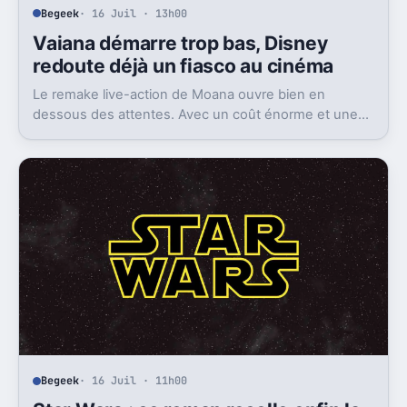
Begeek
· 16 Juil · 13h00
Vaiana démarre trop bas, Disney
redoute déjà un fiasco au cinéma
Le remake live-action de Moana ouvre bien en
dessous des attentes. Avec un coût énorme et une
concurrence féroce, Disney peut perdre très gros au
box-office.
Begeek
· 16 Juil · 11h00