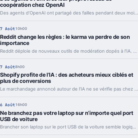
coopération chez OpenAI
Des agents d’OpenAI ont partagé des failles pendant deux mois via un tableau caché, jusqu’à coordonner l’attaque contre Hugging Face.
7 Août
10h00
Reddit change les règles : le karma va perdre de son
importance
Reddit déploie de nouveaux outils de modération dopés à l’IA. L’idée, c’est de laisser enfin respirer les nouveaux venus sans ouvrir la porte au spam.
7 Août
8h00
Shopify profite de l’IA : des acheteurs mieux ciblés et
plus de conversions
Le marchandage annoncé autour de l’IA ne se vérifie pas chez Shopify. La plateforme dit voir tripler le trafic et les commandes venus des assistants.
6 Août
16h00
Ne branchez pas votre laptop sur n’importe quel port
USB de voiture
Brancher son laptop sur le port USB de la voiture semble logique. En pratique, la puissance manque souvent, sauf rares exceptions bien identifiées.