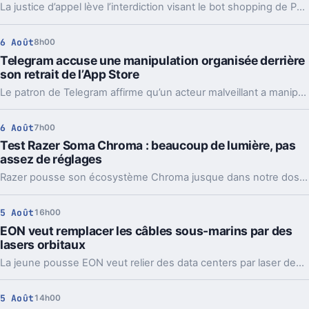
La justice d’appel lève l’interdiction visant le bot shopping de Perplexity sur Amazon. Une victoire nette, mais loin d’être la fin du match.
6 Août
8h00
Telegram accuse une manipulation organisée derrière
son retrait de l’App Store
Le patron de Telegram affirme qu’un acteur malveillant a manipulé les signalements pour faire retirer l’app par Apple. Un précédent qui inquiète vraiment.
6 Août
7h00
Test Razer Soma Chroma : beaucoup de lumière, pas
assez de réglages
Razer pousse son écosystème Chroma jusque dans notre dos avec la Soma Chroma, une chaise gaming bardée de RGB et proposée à 529,99 euros. Spectaculaire dans un setup, confortable au quotidien, elle nous laisse pourtant un sentiment mitigé face à une ergonomie étonnamment peu personnalisable à ce niveau de prix.
5 Août
16h00
EON veut remplacer les câbles sous-marins par des
lasers orbitaux
La jeune pousse EON veut relier des data centers par laser depuis l’orbite. Une idée très ambitieuse, portée par l’explosion des besoins en IA.
5 Août
14h00