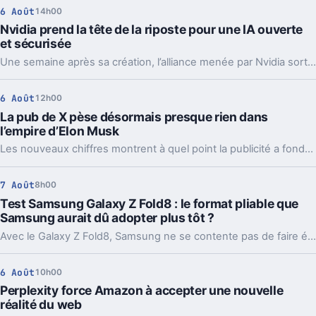
6 Août
14h00
Nvidia prend la tête de la riposte pour une IA ouverte
et sécurisée
Une semaine après sa création, l’alliance menée par Nvidia sort déjà des propositions concrètes pour sécuriser l’IA ouverte. Et ce timing compte.
6 Août
12h00
La pub de X pèse désormais presque rien dans
l’empire d’Elon Musk
Les nouveaux chiffres montrent à quel point la publicité a fondu sur X depuis 2022. Et même en légère hausse sur un trimestre, elle pèse peu dans l’ensemble.
7 Août
8h00
Test Samsung Galaxy Z Fold8 : le format pliable que
Samsung aurait dû adopter plus tôt ?
Avec le Galaxy Z Fold8, Samsung ne se contente pas de faire évoluer son smartphone pliable : il change complètement sa philosophie avec un appareil plus court, plus large et étonnamment compact. Un choix qui fonctionne particulièrement bien au quotidien, même si les concessions faites sur la photo et l’autonomie sont difficiles à ignorer sur un smartphone vendu à partir de 1 999 euros.
6 Août
10h00
Perplexity force Amazon à accepter une nouvelle
réalité du web