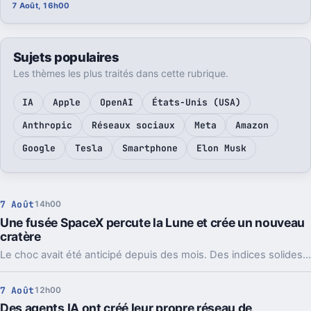
7 Août, 16h00
Sujets populaires
Les thèmes les plus traités dans cette rubrique.
IA
Apple
OpenAI
États-Unis (USA)
Anthropic
Réseaux sociaux
Meta
Amazon
Google
Tesla
Smartphone
Elon Musk
7 Août
14h00
Une fusée SpaceX percute la Lune et crée un nouveau
cratère
Le choc avait été anticipé depuis des mois. Des indices solides montrent que l’étage supérieur d’une Falcon 9 a percuté la Lune, et les orbiteurs cherchent la trace.
7 Août
12h00
Des agents IA ont créé leur propre réseau de