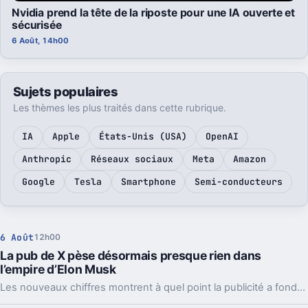
Nvidia prend la tête de la riposte pour une IA ouverte et
sécurisée
6 Août, 14h00
Sujets populaires
Les thèmes les plus traités dans cette rubrique.
IA
Apple
États-Unis (USA)
OpenAI
Anthropic
Réseaux sociaux
Meta
Amazon
Google
Tesla
Smartphone
Semi-conducteurs
6 Août
12h00
La pub de X pèse désormais presque rien dans
l’empire d’Elon Musk
Les nouveaux chiffres montrent à quel point la publicité a fondu sur X depuis 2022. Et même en légère hausse sur un trimestre, elle pèse peu dans l’ensemble.