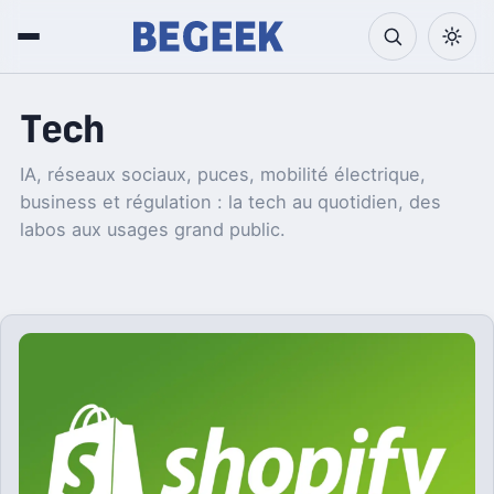
Tech
IA, réseaux sociaux, puces, mobilité électrique,
business et régulation : la tech au quotidien, des
labos aux usages grand public.