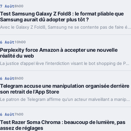
7 Août
8h00
Test Samsung Galaxy Z Fold8 : le format pliable que
Samsung aurait dû adopter plus tôt ?
Avec le Galaxy Z Fold8, Samsung ne se contente pas de faire évoluer son smartphone pliable : il change complètement sa philosophie avec un appareil plus court, plus large et étonnamment compact. Un choix qui fonctionne particulièrement bien au quotidien, même si les concessions faites sur la photo et l’autonomie sont difficiles à ignorer sur un smartphone vendu à partir de 1 999 euros.
6 Août
10h00
Perplexity force Amazon à accepter une nouvelle
réalité du web
La justice d’appel lève l’interdiction visant le bot shopping de Perplexity sur Amazon. Une victoire nette, mais loin d’être la fin du match.
6 Août
8h00
Telegram accuse une manipulation organisée derrière
son retrait de l’App Store
Le patron de Telegram affirme qu’un acteur malveillant a manipulé les signalements pour faire retirer l’app par Apple. Un précédent qui inquiète vraiment.
6 Août
7h00
Test Razer Soma Chroma : beaucoup de lumière, pas
assez de réglages