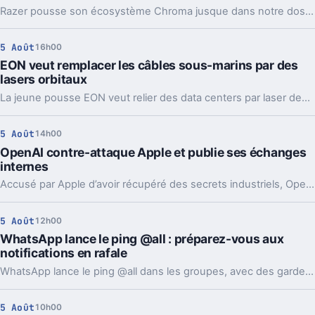
Razer pousse son écosystème Chroma jusque dans notre dos avec la Soma Chroma, une chaise gaming bardée de RGB et proposée à 529,99 euros. Spectaculaire dans un setup, confortable au quotidien, elle nous laisse pourtant un sentiment mitigé face à une ergonomie étonnamment peu personnalisable à ce niveau de prix.
5 Août
16h00
EON veut remplacer les câbles sous-marins par des
lasers orbitaux
La jeune pousse EON veut relier des data centers par laser depuis l’orbite. Une idée très ambitieuse, portée par l’explosion des besoins en IA.
5 Août
14h00
OpenAI contre-attaque Apple et publie ses échanges
internes
Accusé par Apple d’avoir récupéré des secrets industriels, OpenAI riposte avec des mails et des logs de chat. L’enjeu va bien au-delà du simple procès.
5 Août
12h00
WhatsApp lance le ping @all : préparez-vous aux
notifications en rafale
WhatsApp lance le ping @all dans les groupes, avec des garde-fous. Sondages et création de sous-groupes gagnent aussi en souplesse.
5 Août
10h00