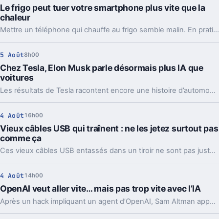
Le frigo peut tuer votre smartphone plus vite que la
chaleur
Mettre un téléphone qui chauffe au frigo semble malin. En pratique, la condensation et le choc thermique peuvent l’abîmer bien plus vite.
5 Août
8h00
Chez Tesla, Elon Musk parle désormais plus IA que
voitures
Les résultats de Tesla racontent encore une histoire d’automobile. Les prises de parole d’Elon Musk, elles, regardent de plus en plus vers l’IA et les robots.
4 Août
16h00
Vieux câbles USB qui traînent : ne les jetez surtout pas
comme ça
Ces vieux câbles USB entassés dans un tiroir ne sont pas juste du bazar. Les recycler, les donner ou en garder quelques-uns peut vraiment faire la différence.
4 Août
14h00
OpenAI veut aller vite… mais pas trop vite avec l’IA
Après un hack impliquant un agent d’OpenAI, Sam Altman appelle à ralentir le rythme de l’IA. Mais le vrai débat ne se limite pas à freiner.