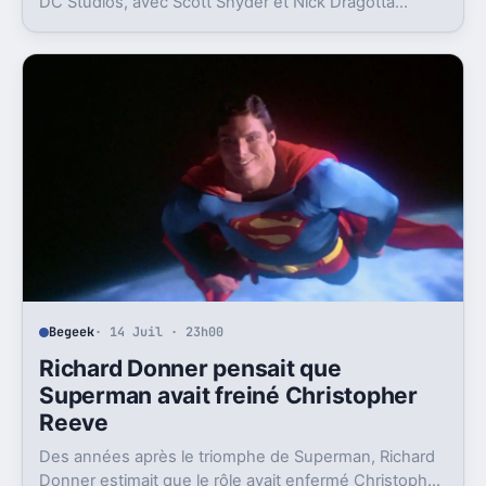
DC Studios, avec Scott Snyder et Nick Dragotta
impliqués. Mais la sortie n’est clairement pas pour
demain.
Begeek
· 14 Juil · 23h00
Richard Donner pensait que
Superman avait freiné Christopher
Reeve
Des années après le triomphe de Superman, Richard
Donner estimait que le rôle avait enfermé Christopher