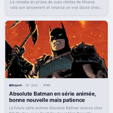
Le remake en prises de vues réelles de Moana
rate son lancement et relance un vrai doute chez
Disney sur une formule longtemps rentable.
Begeek
· 15 Juil · 9h00
Absolute Batman en série animée,
bonne nouvelle mais patience
La future série animée Absolute Batman avance chez