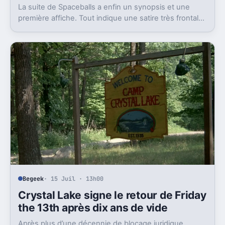
La suite de Spaceballs a enfin un synopsis et une
première affiche. Tout indique une satire très frontale
de Star Wars version Disney.
Begeek
· 15 Juil · 13h00
Crystal Lake signe le retour de Friday
the 13th après dix ans de vide
Après plus d’une décennie de blocage juridique,