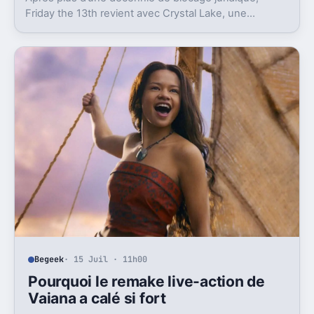
Friday the 13th revient avec Crystal Lake, une
préquelle TV dont le premier teaser pose déjà le
décor.
Begeek
· 15 Juil · 11h00
Pourquoi le remake live-action de
Vaiana a calé si fort