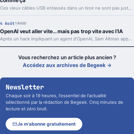
comme ça
Ces vieux câbles USB entassés dans un tiroir ne sont pas juste du bazar. Les recycler, les donner ou en garder quelques-uns peut vraiment faire la différence.
4 Août
14h00
OpenAI veut aller vite… mais pas trop vite avec l’IA
Après un hack impliquant un agent d’OpenAI, Sam Altman appelle à ralentir le rythme de l’IA. Mais le vrai débat ne se limite pas à freiner.
Vous recherchez un article plus ancien ?
Accédez aux archives de Begeek →
Newsletter
Chaque soir à 19 heures, l'essentiel de l'actualité
sélectionné par la rédaction de Begeek. Cinq minutes de
lecture et zéro bruit.
Je m'abonne gratuitement