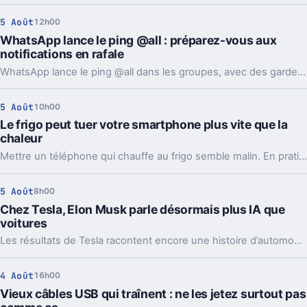
5 Août
12h00
WhatsApp lance le ping @all : préparez-vous aux
notifications en rafale
WhatsApp lance le ping @all dans les groupes, avec des garde-fous. Sondages et création de sous-groupes gagnent aussi en souplesse.
5 Août
10h00
Le frigo peut tuer votre smartphone plus vite que la
chaleur
Mettre un téléphone qui chauffe au frigo semble malin. En pratique, la condensation et le choc thermique peuvent l’abîmer bien plus vite.
5 Août
8h00
Chez Tesla, Elon Musk parle désormais plus IA que
voitures
Les résultats de Tesla racontent encore une histoire d’automobile. Les prises de parole d’Elon Musk, elles, regardent de plus en plus vers l’IA et les robots.
4 Août
16h00
Vieux câbles USB qui traînent : ne les jetez surtout pas