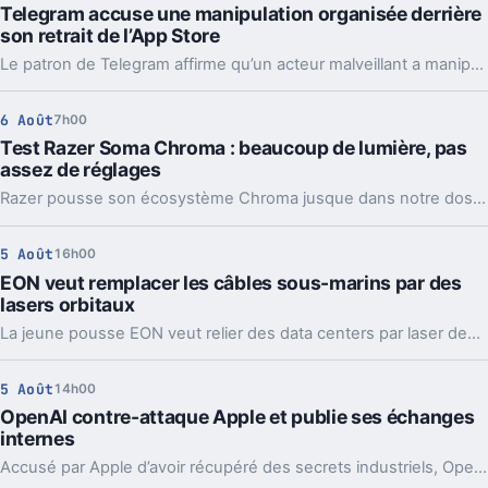
Telegram accuse une manipulation organisée derrière
son retrait de l’App Store
Le patron de Telegram affirme qu’un acteur malveillant a manipulé les signalements pour faire retirer l’app par Apple. Un précédent qui inquiète vraiment.
6 Août
7h00
Test Razer Soma Chroma : beaucoup de lumière, pas
assez de réglages
Razer pousse son écosystème Chroma jusque dans notre dos avec la Soma Chroma, une chaise gaming bardée de RGB et proposée à 529,99 euros. Spectaculaire dans un setup, confortable au quotidien, elle nous laisse pourtant un sentiment mitigé face à une ergonomie étonnamment peu personnalisable à ce niveau de prix.
5 Août
16h00
EON veut remplacer les câbles sous-marins par des
lasers orbitaux
La jeune pousse EON veut relier des data centers par laser depuis l’orbite. Une idée très ambitieuse, portée par l’explosion des besoins en IA.
5 Août
14h00
OpenAI contre-attaque Apple et publie ses échanges
internes
Accusé par Apple d’avoir récupéré des secrets industriels, OpenAI riposte avec des mails et des logs de chat. L’enjeu va bien au-delà du simple procès.