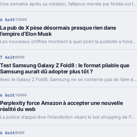
Une semaine après sa création, l’alliance menée par Nvidia sort déjà des propositions concrètes pour sécuriser l’IA ouverte. Et ce timing compte.
6 Août
12h00
La pub de X pèse désormais presque rien dans
l’empire d’Elon Musk
Les nouveaux chiffres montrent à quel point la publicité a fondu sur X depuis 2022. Et même en légère hausse sur un trimestre, elle pèse peu dans l’ensemble.
7 Août
8h00
Test Samsung Galaxy Z Fold8 : le format pliable que
Samsung aurait dû adopter plus tôt ?
Avec le Galaxy Z Fold8, Samsung ne se contente pas de faire évoluer son smartphone pliable : il change complètement sa philosophie avec un appareil plus court, plus large et étonnamment compact. Un choix qui fonctionne particulièrement bien au quotidien, même si les concessions faites sur la photo et l’autonomie sont difficiles à ignorer sur un smartphone vendu à partir de 1 999 euros.
6 Août
10h00
Perplexity force Amazon à accepter une nouvelle
réalité du web
La justice d’appel lève l’interdiction visant le bot shopping de Perplexity sur Amazon. Une victoire nette, mais loin d’être la fin du match.
6 Août
8h00