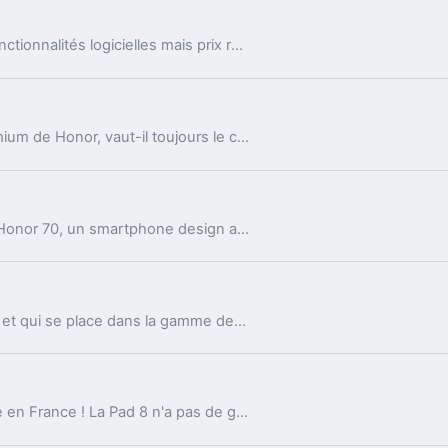
Grand écran, composants solides, dernières fonctionnalités logicielles mais prix raisonnable... le Honor View 10 a tout sur le papier pour aller se frotter au haut de gamme de la concurrence.
Le Magic 4 Pro est le premier smartphone premium de Honor, vaut-il toujours le coup après de nombreux mois depuis sa sortie ? Notre test :
Honor continue sur sa lancée en proposant le Honor 70, un smartphone design avec un prix attractif pour ce milieu de gamme. Voici notre retour :
Le Magic5 Pro est le dernier-né de chez Honor et qui se place dans la gamme des smartphones premium. Un design qui reste dans la ligné des Magic avec une fiche technique à la pointe.
La première tablette du constructeur disponible en France ! La Pad 8 n'a pas de grosses ambitions de numéro 1 mais de devenir une tablette multimédia accessible à tous.