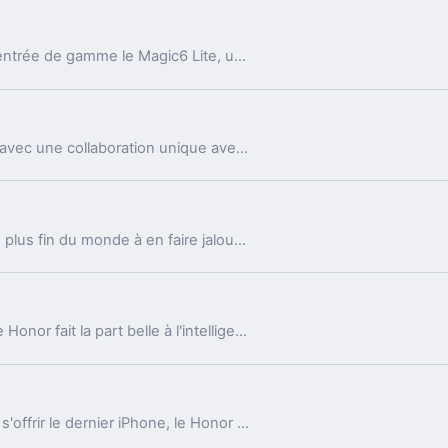
2024, Honor dévoile son premier smartphone entrée de gamme le Magic6 Lite, un smartphone capable de résister aux chocs et aux chutes ! Voici notre test.
Honor nous propose un nouveau photophone avec une collaboration unique avec Studio Harcourt pour la partie portrait, mais est-ce que le téléphone est bon ?
Le Honor Magic V3 est le smartphone pliable le plus fin du monde à en faire jalouser Samsung. Un smartphone très onéreux à quasiment 2000 euros avec des caractéristiques haut de gamme.
Le nouveau smartphone premium de la marque Honor fait la part belle à l'intelligence artificielle. Voyons ce qu'il a dans le ventre !
Pour les personnes n'ayant pas le budget pour s'offrir le dernier iPhone, le Honor 400 Lite pourrait être une solution tellement ce dernier lui ressemble mais pour 3 fois moins cher ! On vous dit ce qu'il vaut.