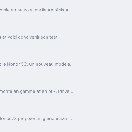
Test du Honor Magic V6 : design ultrafin, autonomie en hausse, meilleure résistance et expérience premium pour ce smartphone pliable nouvelle génération.
et voici donc venir son test.
Honor poursuit sa stratégie de déclinaison avec le Honor 5C, un nouveau modèle de smartphone Android au prix plancher malgré son corps en métal et sa fiche technique prometteuse.
Avec le Honor 8, la marque "jeune" de Huawei monte en gamme et en prix. L'investissement vaut-il le coup ? Voici le test pour le savoir.
Nouvelle déclinaison de l'excellent Honor 7, le Honor 7X propose un grand écran 18:9 pour profiter au mieux de son contenu multimédia. Voici le test complet de ce terminal à 300 euros.