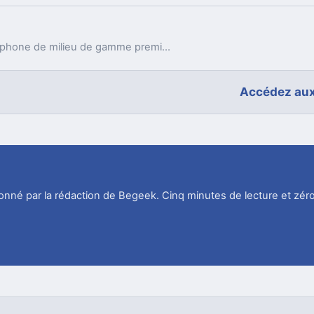
Le HONOR 400 se positionne comme un smartphone de milieu de gamme premium, offrant des fonctionnalités avancées à un prix compétitif. Il se distingue par son design élégant, ses performances solides et ses capacités photographiques renforcées par l'intelligence artificielle.
Accédez aux
tionné par la rédaction de Begeek. Cinq minutes de lecture et zéro