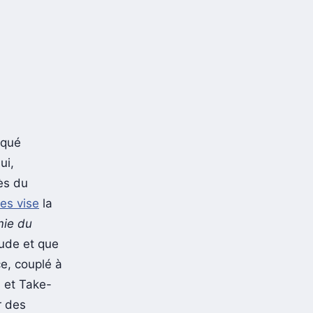
oqué
ui,
rès du
es vise
la
mie du
rude et que
ce, couplé à
 et Take-