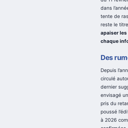
dans l’ann
tente de ras
reste le tit
apaiser les
chaque info
Des rume
Depuis l’an
circulé auto
dernier sug
envisagé un
pris du reta
poussé l’éd
à 2026 comm