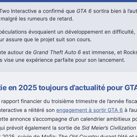
Two Interactive a confirmé que
GTA 6
sortira bien à l’a
 malgré les rumeurs de retard.
péculations évoquaient un développement en difficulté,
eur assure que le projet suit son cours.
ente autour de
Grand Theft Auto 6
est immense, et Rock
 vise une expérience parfaite pour son lancement.
ie en 2025 toujours d’actualité pour GT
rapport financier du troisième trimestre de l’année fisc
teractive a réitéré son
engagement à sortir GTA 6
à l’a
ette annonce s’accompagne d’un calendrier ambitieux pou
qui prévoit également la sortie de
Sid Meier’s Civilization
r 2025, suivie de
Mafia: The Old Country
durant l’été et 