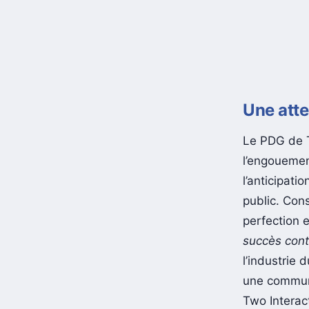
Une att
Le PDG de T
l’engoueme
l’anticipati
public. Con
perfection 
succès cont
l’industrie
une communi