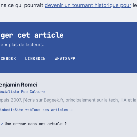
tive sont déterminés à offrir une expérience à la hauteu
ans ce qui pourrait
devenir un tournant historique pour
le
ager cet article
e = plus de lecteurs.
ACEBOOK
LINKEDIN
WHATSAPP
enjamin Romei
écialiste Pop Culture
puis 2007, j'écris sur Begeek.fr, principalement sur la tech, l'IA et la
inkedIn
Site web
Tous ses articles →
Une erreur dans cet article ?