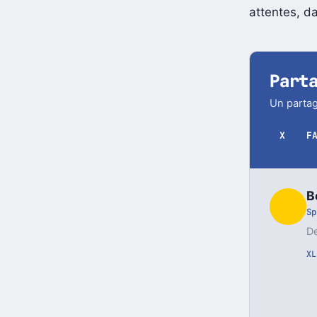
Two Interac
attentes, d
Part
Un partag
X
F
B
Sp
De
X
L