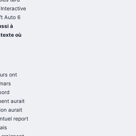
Interactive
ft Auto 6
ssi à
ntexte où
urs ont
 mars
bord
ent aurait
ion aurait
ntuel report
ais