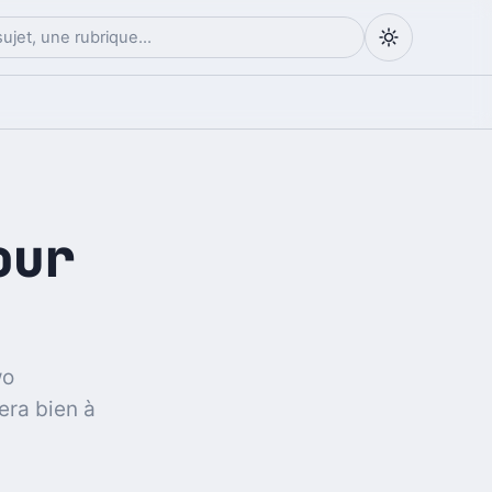
our
wo
era bien à