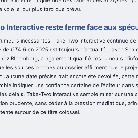
ont alimenté l’inquiétude des fans et des analystes, qui
e voie le jour plus tard que prévu.
 Interactive reste ferme face aux spéc
rumeurs incessantes, Take-Two Interactive continue de
ie de
GTA 6
en 2025 est toujours d’actualité. Jason Schre
 chez Bloomberg, a également qualifié ces rumeurs d’inf
e les sources proches du dossier affirment que le projet
qu’aucune date précise n’ait encore été dévoilée, cette 
mble indiquer une confiance certaine de l’éditeur dans 
 les délais. Take-Two Interactive semble miser sur une s
on prudente, sans céder à la pression médiatique, afi
attente autour de ce titre colossal.