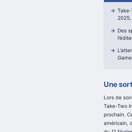
Take-
2025,
Des s
l’édit
L’att
Games
Une sort
Lors de son 
Take-Two In
prochain. C
américain, 
du 11 févrie