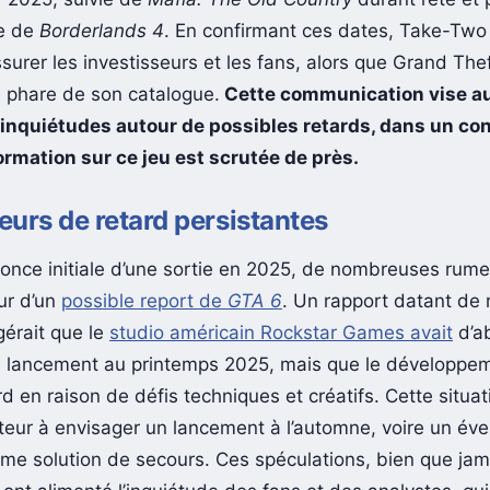
ée de
Borderlands 4
. En confirmant ces dates, Take-Two 
surer les investisseurs et les fans, alors que Grand The
re phare de son catalogue.
Cette communication vise au
 inquiétudes autour de possibles retards, dans un co
rmation sur ce jeu est scrutée de près.
urs de retard persistantes
nonce initiale d’une sortie en 2025, de nombreuses rume
ur d’un
possible report de
GTA 6
. Un rapport datant de
gérait que le
studio américain Rockstar Games avait
d’a
 lancement au printemps 2025, mais que le développem
rd en raison de défis techniques et créatifs. Cette situat
iteur à envisager un lancement à l’automne, voire un éve
e solution de secours. Ces spéculations, bien que jam