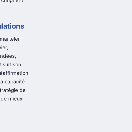
 craignent
ulations
 marteler
ier,
ondées,
 suit son
réaffirmation
sa capacité
tratégie de
n de mieux