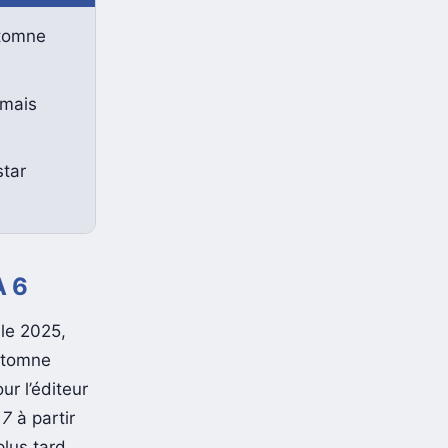
utomne
 mais
star
A 6
ale 2025,
utomne
r l’éditeur
 7
à partir
plus tard