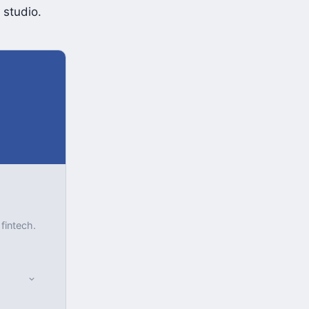
r des
 studio.
 fintech.