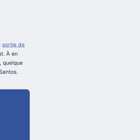
a
sortie de
ut. À en
, quelque
 Santos.