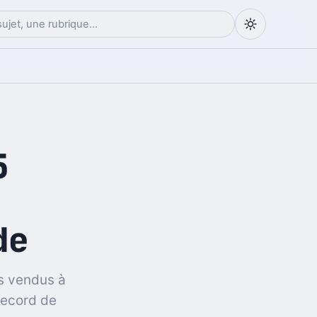
5
de
es vendus à
 record de