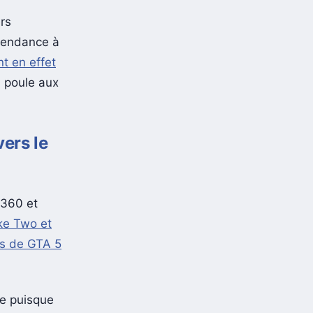
rs
 tendance à
nt en effet
a poule aux
vers le
 360 et
ke Two et
es de GTA 5
re puisque