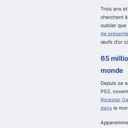
Trois ans e
cherchent à
oublier que
de présente
œufs d’or c
65 milli
monde
Depuis sa s
PS3, novemb
Rockstar G
dans
le mon
Apparemment