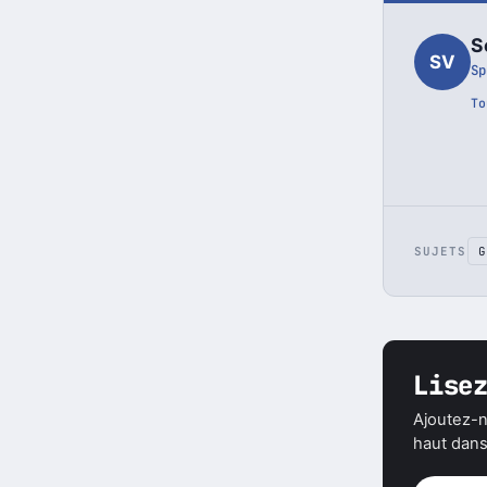
S
SV
Sp
To
SUJETS
G
Lise
Ajoutez-n
haut dans 