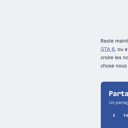
Reste maint
GTA 6
, ou 
croire les 
chose nous 
Part
Un partag
X
F