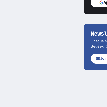
A
News
Chaque soi
Begeek. C
Je 