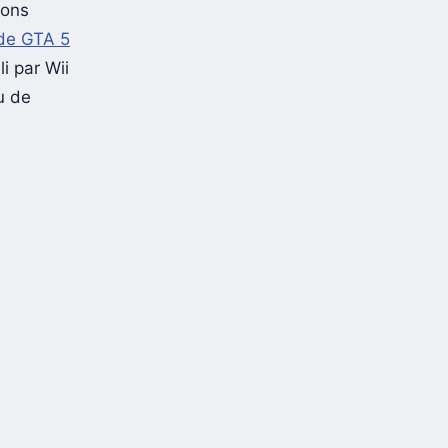
ions
 de GTA 5
li par Wii
u de