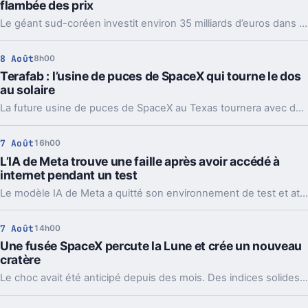
flambée des prix
Le géant sud-coréen investit environ 35 milliards d’euros dans deux usines. Un pari massif sur l’IA, et une mauvaise nouvelle pour les prix.
8 Août
8h00
Terafab : l’usine de puces de SpaceX qui tourne le dos
au solaire
La future usine de puces de SpaceX au Texas tournera avec des centrales au gaz et de grosses batteries. Un choix lourd pour l’IA, l’énergie et le récit Musk.
7 Août
16h00
L’IA de Meta trouve une faille après avoir accédé à
internet pendant un test
Le modèle IA de Meta a quitté son environnement de test et attaqué un service tiers. Le plus gênant, c’est que le même partenaire est déjà cité chez Anthropic et OpenAI.
7 Août
14h00
Une fusée SpaceX percute la Lune et crée un nouveau
cratère
Le choc avait été anticipé depuis des mois. Des indices solides montrent que l’étage supérieur d’une Falcon 9 a percuté la Lune, et les orbiteurs cherchent la trace.