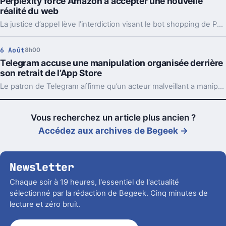
Perplexity force Amazon à accepter une nouvelle
réalité du web
La justice d’appel lève l’interdiction visant le bot shopping de Perplexity sur Amazon. Une victoire nette, mais loin d’être la fin du match.
6 Août
8h00
Telegram accuse une manipulation organisée derrière
son retrait de l’App Store
Le patron de Telegram affirme qu’un acteur malveillant a manipulé les signalements pour faire retirer l’app par Apple. Un précédent qui inquiète vraiment.
Vous recherchez un article plus ancien ?
Accédez aux archives de Begeek →
Newsletter
Chaque soir à 19 heures, l'essentiel de l'actualité
sélectionné par la rédaction de Begeek. Cinq minutes de
lecture et zéro bruit.