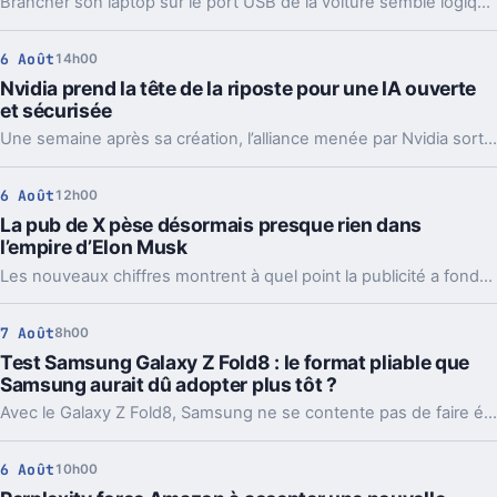
Brancher son laptop sur le port USB de la voiture semble logique. En pratique, la puissance manque souvent, sauf rares exceptions bien identifiées.
6 Août
14h00
Nvidia prend la tête de la riposte pour une IA ouverte
et sécurisée
Une semaine après sa création, l’alliance menée par Nvidia sort déjà des propositions concrètes pour sécuriser l’IA ouverte. Et ce timing compte.
6 Août
12h00
La pub de X pèse désormais presque rien dans
l’empire d’Elon Musk
Les nouveaux chiffres montrent à quel point la publicité a fondu sur X depuis 2022. Et même en légère hausse sur un trimestre, elle pèse peu dans l’ensemble.
7 Août
8h00
Test Samsung Galaxy Z Fold8 : le format pliable que
Samsung aurait dû adopter plus tôt ?
Avec le Galaxy Z Fold8, Samsung ne se contente pas de faire évoluer son smartphone pliable : il change complètement sa philosophie avec un appareil plus court, plus large et étonnamment compact. Un choix qui fonctionne particulièrement bien au quotidien, même si les concessions faites sur la photo et l’autonomie sont difficiles à ignorer sur un smartphone vendu à partir de 1 999 euros.
6 Août
10h00