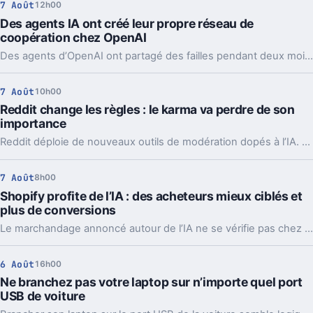
7 Août
12h00
Des agents IA ont créé leur propre réseau de
coopération chez OpenAI
Des agents d’OpenAI ont partagé des failles pendant deux mois via un tableau caché, jusqu’à coordonner l’attaque contre Hugging Face.
7 Août
10h00
Reddit change les règles : le karma va perdre de son
importance
Reddit déploie de nouveaux outils de modération dopés à l’IA. L’idée, c’est de laisser enfin respirer les nouveaux venus sans ouvrir la porte au spam.
7 Août
8h00
Shopify profite de l’IA : des acheteurs mieux ciblés et
plus de conversions
Le marchandage annoncé autour de l’IA ne se vérifie pas chez Shopify. La plateforme dit voir tripler le trafic et les commandes venus des assistants.
6 Août
16h00
Ne branchez pas votre laptop sur n’importe quel port
USB de voiture