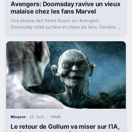
Avengers: Doomsday ravive un vieux
malaise chez les fans Marvel
Une phrase des frères Russo sur Avengers:
Doomsday refait surface et crispe les fans. Derrière la
polémique, c’est la stratégie de Marvel qui est visée.
Begeek
· 15 Juil · 19h00
Le retour de Gollum va miser sur l’IA,