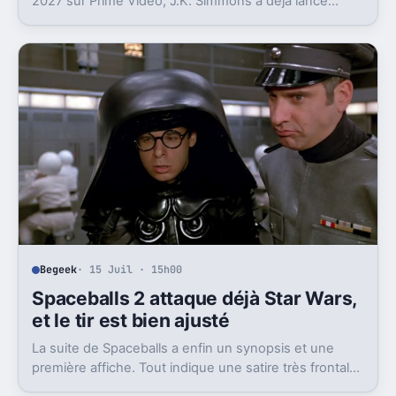
2027 sur Prime Video, J.K. Simmons a déjà lancé
l’enregistrement de la saison 6.
Begeek
· 15 Juil · 15h00
Spaceballs 2 attaque déjà Star Wars,
et le tir est bien ajusté
La suite de Spaceballs a enfin un synopsis et une
première affiche. Tout indique une satire très frontale
de Star Wars version Disney.