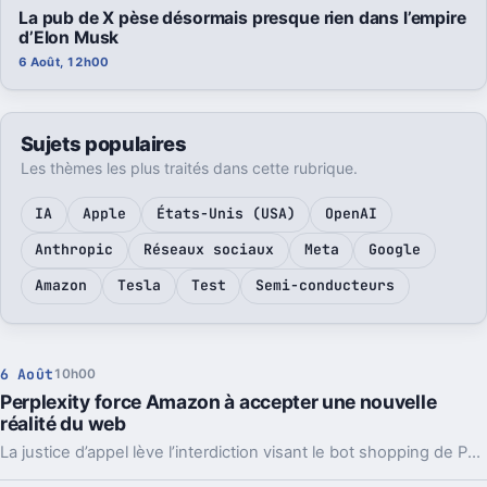
La pub de X pèse désormais presque rien dans l’empire
d’Elon Musk
6 Août, 12h00
Sujets populaires
Les thèmes les plus traités dans cette rubrique.
IA
Apple
États-Unis (USA)
OpenAI
Anthropic
Réseaux sociaux
Meta
Google
Amazon
Tesla
Test
Semi-conducteurs
6 Août
10h00
Perplexity force Amazon à accepter une nouvelle
réalité du web
La justice d’appel lève l’interdiction visant le bot shopping de Perplexity sur Amazon. Une victoire nette, mais loin d’être la fin du match.