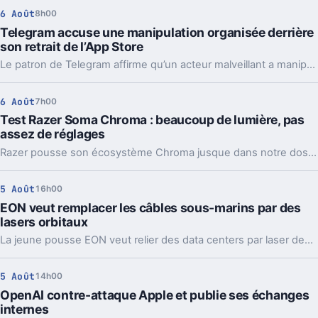
6 Août
8h00
Telegram accuse une manipulation organisée derrière
son retrait de l’App Store
Le patron de Telegram affirme qu’un acteur malveillant a manipulé les signalements pour faire retirer l’app par Apple. Un précédent qui inquiète vraiment.
6 Août
7h00
Test Razer Soma Chroma : beaucoup de lumière, pas
assez de réglages
Razer pousse son écosystème Chroma jusque dans notre dos avec la Soma Chroma, une chaise gaming bardée de RGB et proposée à 529,99 euros. Spectaculaire dans un setup, confortable au quotidien, elle nous laisse pourtant un sentiment mitigé face à une ergonomie étonnamment peu personnalisable à ce niveau de prix.
5 Août
16h00
EON veut remplacer les câbles sous-marins par des
lasers orbitaux
La jeune pousse EON veut relier des data centers par laser depuis l’orbite. Une idée très ambitieuse, portée par l’explosion des besoins en IA.
5 Août
14h00
OpenAI contre-attaque Apple et publie ses échanges
internes