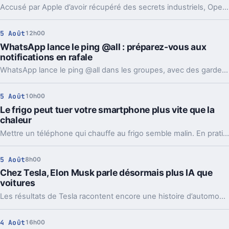
Accusé par Apple d’avoir récupéré des secrets industriels, OpenAI riposte avec des mails et des logs de chat. L’enjeu va bien au-delà du simple procès.
5 Août
12h00
WhatsApp lance le ping @all : préparez-vous aux
notifications en rafale
WhatsApp lance le ping @all dans les groupes, avec des garde-fous. Sondages et création de sous-groupes gagnent aussi en souplesse.
5 Août
10h00
Le frigo peut tuer votre smartphone plus vite que la
chaleur
Mettre un téléphone qui chauffe au frigo semble malin. En pratique, la condensation et le choc thermique peuvent l’abîmer bien plus vite.
5 Août
8h00
Chez Tesla, Elon Musk parle désormais plus IA que
voitures
Les résultats de Tesla racontent encore une histoire d’automobile. Les prises de parole d’Elon Musk, elles, regardent de plus en plus vers l’IA et les robots.
4 Août
16h00