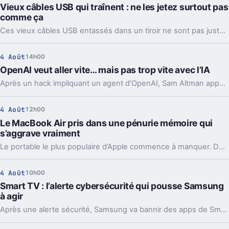
Vieux câbles USB qui traînent : ne les jetez surtout pas
comme ça
Ces vieux câbles USB entassés dans un tiroir ne sont pas juste du bazar. Les recycler, les donner ou en garder quelques-uns peut vraiment faire la différence.
4 Août
14h00
OpenAI veut aller vite… mais pas trop vite avec l’IA
Après un hack impliquant un agent d’OpenAI, Sam Altman appelle à ralentir le rythme de l’IA. Mais le vrai débat ne se limite pas à freiner.
4 Août
12h00
Le MacBook Air pris dans une pénurie mémoire qui
s’aggrave vraiment
Le portable le plus populaire d’Apple commence à manquer. Délais vers fin août, voire septembre, et Apple cherche déjà des parades côté mémoire.
4 Août
10h00
Smart TV : l’alerte cybersécurité qui pousse Samsung
à agir
Après une alerte sécurité, Samsung va bannir des apps de Smart TV capables de partager votre connexion avec des inconnus, en arrière-plan.