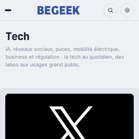
Tech
IA, réseaux sociaux, puces, mobilité électrique,
business et régulation : la tech au quotidien, des
labos aux usages grand public.