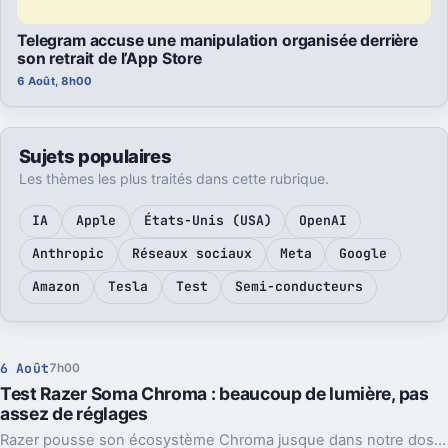
Telegram accuse une manipulation organisée derrière
son retrait de l’App Store
6 Août, 8h00
Sujets populaires
Les thèmes les plus traités dans cette rubrique.
IA
Apple
États-Unis (USA)
OpenAI
Anthropic
Réseaux sociaux
Meta
Google
Amazon
Tesla
Test
Semi-conducteurs
6 Août
7h00
Test Razer Soma Chroma : beaucoup de lumière, pas
assez de réglages
Razer pousse son écosystème Chroma jusque dans notre dos avec la Soma Chroma, une chaise gaming bardée de RGB et proposée à 529,99 euros. Spectaculaire dans un setup, confortable au quotidien, elle nous laisse pourtant un sentiment mitigé face à une ergonomie étonnamment peu personnalisable à ce niveau de prix.