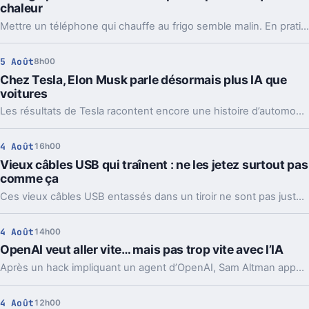
chaleur
Mettre un téléphone qui chauffe au frigo semble malin. En pratique, la condensation et le choc thermique peuvent l’abîmer bien plus vite.
5 Août
8h00
Chez Tesla, Elon Musk parle désormais plus IA que
voitures
Les résultats de Tesla racontent encore une histoire d’automobile. Les prises de parole d’Elon Musk, elles, regardent de plus en plus vers l’IA et les robots.
4 Août
16h00
Vieux câbles USB qui traînent : ne les jetez surtout pas
comme ça
Ces vieux câbles USB entassés dans un tiroir ne sont pas juste du bazar. Les recycler, les donner ou en garder quelques-uns peut vraiment faire la différence.
4 Août
14h00
OpenAI veut aller vite… mais pas trop vite avec l’IA
Après un hack impliquant un agent d’OpenAI, Sam Altman appelle à ralentir le rythme de l’IA. Mais le vrai débat ne se limite pas à freiner.
4 Août
12h00