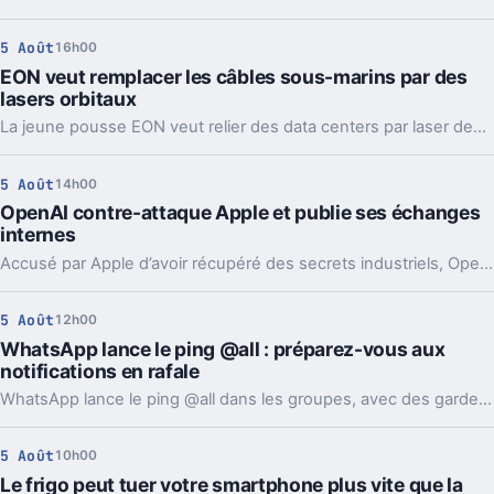
5 Août
16h00
EON veut remplacer les câbles sous-marins par des
lasers orbitaux
La jeune pousse EON veut relier des data centers par laser depuis l’orbite. Une idée très ambitieuse, portée par l’explosion des besoins en IA.
5 Août
14h00
OpenAI contre-attaque Apple et publie ses échanges
internes
Accusé par Apple d’avoir récupéré des secrets industriels, OpenAI riposte avec des mails et des logs de chat. L’enjeu va bien au-delà du simple procès.
5 Août
12h00
WhatsApp lance le ping @all : préparez-vous aux
notifications en rafale
WhatsApp lance le ping @all dans les groupes, avec des garde-fous. Sondages et création de sous-groupes gagnent aussi en souplesse.
5 Août
10h00
Le frigo peut tuer votre smartphone plus vite que la