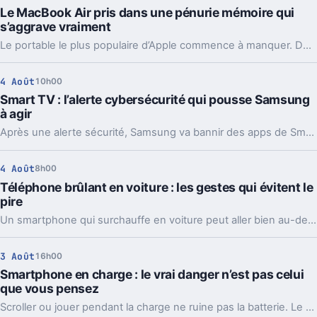
Le MacBook Air pris dans une pénurie mémoire qui
s’aggrave vraiment
Le portable le plus populaire d’Apple commence à manquer. Délais vers fin août, voire septembre, et Apple cherche déjà des parades côté mémoire.
4 Août
10h00
Smart TV : l’alerte cybersécurité qui pousse Samsung
à agir
Après une alerte sécurité, Samsung va bannir des apps de Smart TV capables de partager votre connexion avec des inconnus, en arrière-plan.
4 Août
8h00
Téléphone brûlant en voiture : les gestes qui évitent le
pire
Un smartphone qui surchauffe en voiture peut aller bien au-delà du simple bug. Support, charge et soleil direct forment souvent le trio à éviter.
3 Août
16h00
Smartphone en charge : le vrai danger n’est pas celui
que vous pensez
Scroller ou jouer pendant la charge ne ruine pas la batterie. Le vrai sujet, c’est surtout la chaleur et une recharge souvent plus lente.