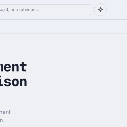
ment
ison
nment
n.