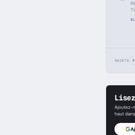
Ré
TV
X
L
SUJETS
F
Lise
Ajoutez-n
haut dans 
A