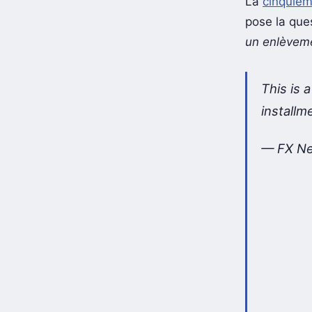
La
cinquiè
pose la que
un enlèveme
This is 
installm
— FX N