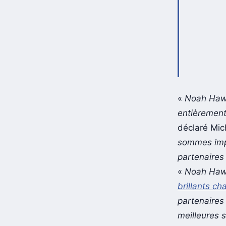
«
Noah Hawle
entièrement 
déclaré Mic
sommes imp
partenaires
«
Noah Hawle
brillants ch
partenaires
meilleures s