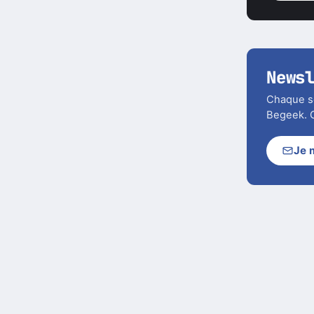
News
Chaque soi
Begeek. C
Je 