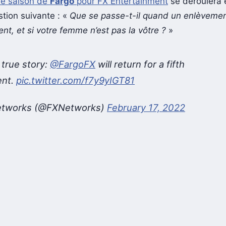
me saison de
Fargo
pour FX Entertainment
se déroulera 
stion suivante : «
Que se passe-t-il quand un enlèvemen
nt, et si votre femme n’est pas la vôtre ?
»
a true story:
@FargoFX
will return for a fifth
ent.
pic.twitter.com/f7y9yIGT81
etworks (@FXNetworks)
February 17, 2022