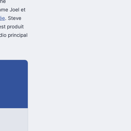
The
mme Joel et
sée
. Steve
st produit
io principal