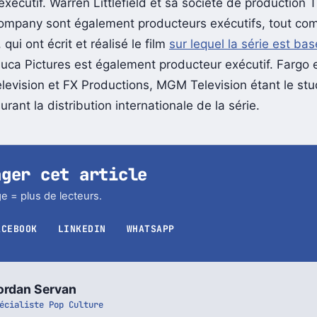
xécutif. Warren Littlefield et sa société de production 
 Company sont également producteurs exécutifs, tout co
qui ont écrit et réalisé le film
sur lequel la série est ba
luca Pictures est également producteur exécutif. Fargo e
evision et FX Productions, MGM Television étant le stud
ant la distribution internationale de la série.
ager cet article
e = plus de lecteurs.
ACEBOOK
LINKEDIN
WHATSAPP
ordan Servan
écialiste Pop Culture