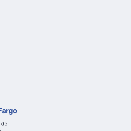
 Fargo
t de