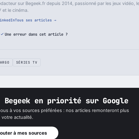
dacteur sur Begeek.fr depuis 2014, passionné par les jeux vidéo, l
 et le cinéma.
inkedIn
Tous ses articles →
Une erreur dans cet article ?
ARGO
SÉRIES TV
z Begeek en priorité sur Google
ous à vos sources préférées : nos articles remonteront plus
votre actualité.
jouter à mes sources