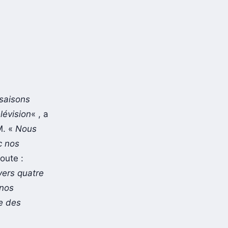
 saisons
lévision
« , a
M. «
Nous
c nos
oute :
avers quatre
 nos
e des