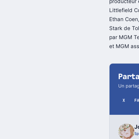
producteur e
Littlefield
Ethan Coen, 
Stark de To
par MGM Tel
et MGM assur
Part
Un partag
X
F
J
Sp