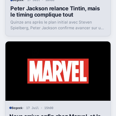
Begeek
· 17 Juil · 18h00
Peter Jackson relance Tintin, mais
le timing complique tout
Quinze ans après le plan initial avec Steven
Spielberg, Peter Jackson confirme avancer sur un
nouveau Tintin. Reste le vrai verrou, le studio.
Begeek
· 17 Juil · 15h00