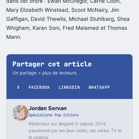
dans cet ordre : Ewan McGregor, Carrie Coon,
Mary Elizabeth Winstead, Scoot McNairy, Jim
Gaffigan, David Thewlis, Michael Stuhlbarg, Shea
Whigham, Karan Soni, Fred Melamed et Thomas
Mann.
Partager cet article
Un partage = plus de lecteurs.
X
FACEBOOK
LINKEDIN
WHATSAPP
Jordan Servan
Spécialiste Pop Culture
Rédacteur sur Begeek.fr depuis 2014,
passionné par les jeux vidéo, les séries TV et
le cinéma.