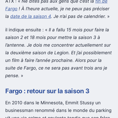
ATX : «
Ne dites pas aux gens que c’est la
fin de
Fargo
! À l’heure actuelle, je ne peux pas préciser
la
date de la saison 4
. Je n’ai pas de calendrier.
»
il indique ensuite : «
Il a fallu 15 mois pour faire la
saison 2 et 18 mois pour mettre la saison 3 à
l’antenne. Je dois me concentrer actuellement sur
la deuxième saison de Legion. Et j’ai possiblement
un film à faire l’année prochaine. Alors pour la
suite de Fargo, ce ne sera pas avant trois ans je
pense.
»
Fargo : retour sur la saison 3
En 2010 dans le Minnesota, Emmit Stussy un
businessman renommé dans le monde du parking
vit une vie calme et opulente tandis que son frère