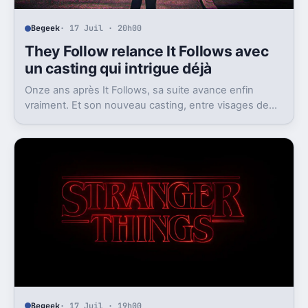
Begeek
· 17 Juil · 20h00
They Follow relance It Follows avec
un casting qui intrigue déjà
Onze ans après It Follows, sa suite avance enfin
vraiment. Et son nouveau casting, entre visages de
Marvel et de DC, attise déjà l’attente.
Begeek
· 17 Juil · 19h00