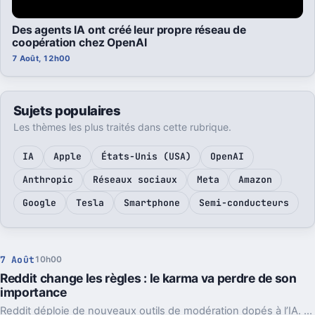
Des agents IA ont créé leur propre réseau de
coopération chez OpenAI
7 Août, 12h00
Sujets populaires
Les thèmes les plus traités dans cette rubrique.
IA
Apple
États-Unis (USA)
OpenAI
Anthropic
Réseaux sociaux
Meta
Amazon
Google
Tesla
Smartphone
Semi-conducteurs
7 Août
10h00
Reddit change les règles : le karma va perdre de son
importance
Reddit déploie de nouveaux outils de modération dopés à l’IA. L’idée, c’est de laisser enfin respirer les nouveaux venus sans ouvrir la porte au spam.