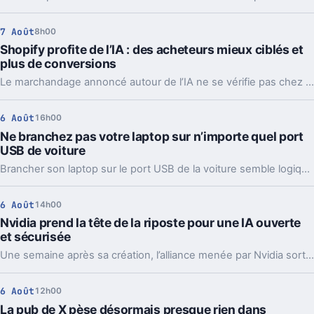
7 Août
8h00
Shopify profite de l’IA : des acheteurs mieux ciblés et
plus de conversions
Le marchandage annoncé autour de l’IA ne se vérifie pas chez Shopify. La plateforme dit voir tripler le trafic et les commandes venus des assistants.
6 Août
16h00
Ne branchez pas votre laptop sur n’importe quel port
USB de voiture
Brancher son laptop sur le port USB de la voiture semble logique. En pratique, la puissance manque souvent, sauf rares exceptions bien identifiées.
6 Août
14h00
Nvidia prend la tête de la riposte pour une IA ouverte
et sécurisée
Une semaine après sa création, l’alliance menée par Nvidia sort déjà des propositions concrètes pour sécuriser l’IA ouverte. Et ce timing compte.
6 Août
12h00
La pub de X pèse désormais presque rien dans