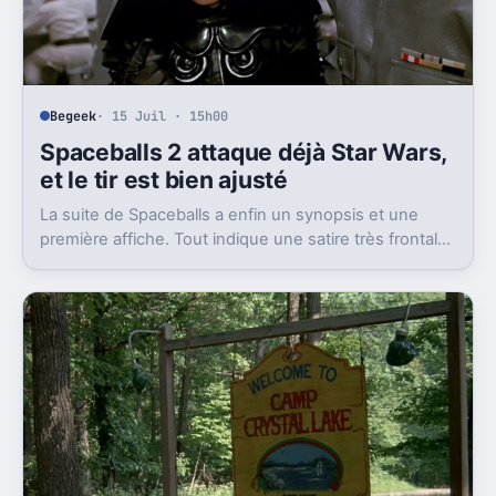
Begeek
· 15 Juil · 15h00
Spaceballs 2 attaque déjà Star Wars,
et le tir est bien ajusté
La suite de Spaceballs a enfin un synopsis et une
première affiche. Tout indique une satire très frontale
de Star Wars version Disney.