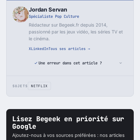
Jordan Servan
Spécialiste Pop Culture
Rédacteur sur Begeek.fr depuis 2014,
passionné par les jeux vidéo, les séries TV et
le cinéma.
X
LinkedIn
Tous ses articles →
Une erreur dans cet article ?
SUJETS
NETFLIX
Lisez Begeek en priorité sur
Google
Ajoutez-nous à vos sources préférées : nos articles