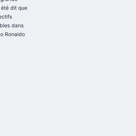
 été dit que
ectifs
ables dans
no Ronaldo