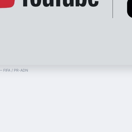
 — FIFA / PR-ADN