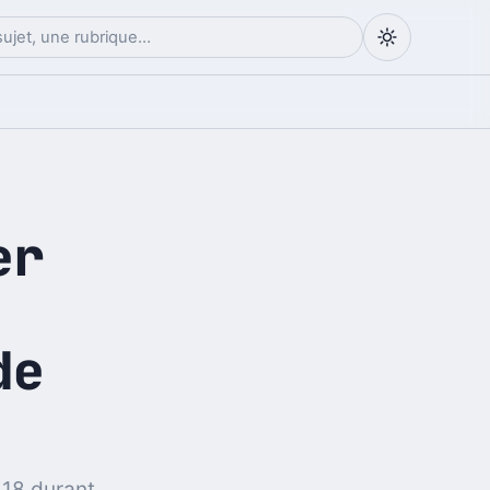
er
de
 18 durant