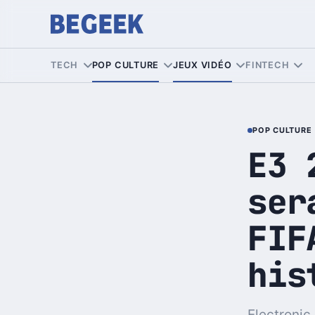
TECH
POP CULTURE
JEUX VIDÉO
FINTECH
POP CULTURE
E3 
ser
FIF
his
Electronic