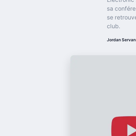
sa confére
se retrouve
club.
Jordan Servan