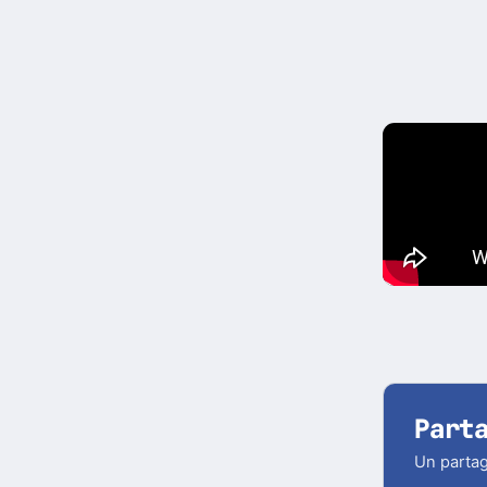
Part
Un partag