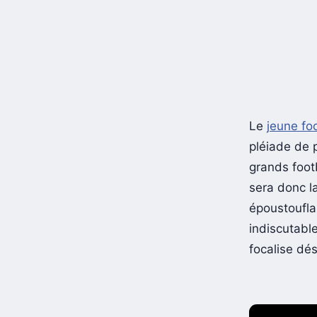
Le
jeune fo
pléiade de 
grands foo
sera donc la
époustoufla
indiscutabl
focalise dé