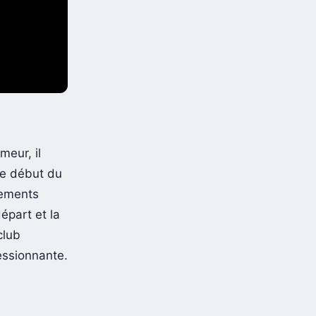
meur, il
le début du
sements
épart et la
club
essionnante.